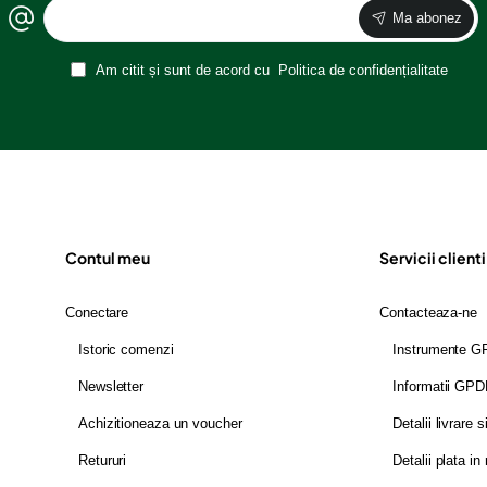
Ma abonez
Am citit și sunt de acord cu
Politica de confidențialitate
Contul meu
Servicii clienti
Conectare
Contacteaza-ne
Istoric comenzi
Instrumente 
Newsletter
Informatii GP
Achizitioneaza un voucher
Detalii livrare s
Retururi
Detalii plata in 