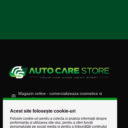
Magazin online - comercializeaza cosmetice si
accesorii auto, moto, atv, biciclete, camioane
(+40) 745 848 890
Acest site folosește cookie-uri
comenzi@autocarestore.ro
Folosim cookie-uri pentru a colecta si analiza informații despre
performanța și utilizarea site-ului, pentru a oferi funcții
personalizate pe social media și pentru a îmbunătăți conținutul