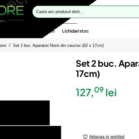
Cauta
aici
produsul
dorit...
te speciale
Oferte flash
Lichidari stoc
oroi
Set 2 buc. Aparatori Noroi din cauciuc (62 x 17cm)
Set 2 buc. Apara
17cm)
09
127,
lei
Adauga in wishlist