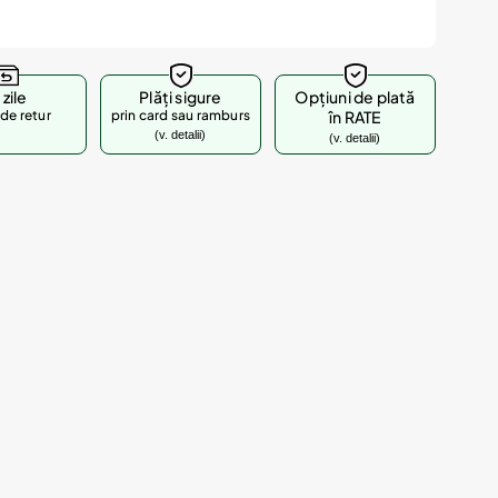
 zile
Plăți sigure
Opțiuni de plată
de retur
prin card sau ramburs
în RATE
(v. detalii)
(v. detalii)