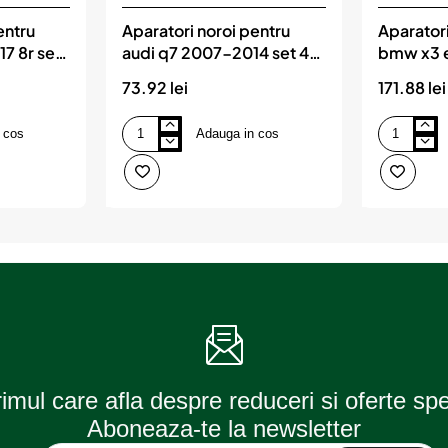
entru
Aparatori noroi pentru
Aparatori
7 8r set
audi q7 2007-2014 set 4
bmw x3 
VE
buc, MEGA DRIVE
set 4 bu
73.92 lei
171.88 lei
 cos
Adauga in cos
Aparatori
Aparatori
noroi
noroi
pentru
pentru
audi
bmw
q7
x3
2007-
e83
2014
2004-
set
2011
4
set
buc,
4
MEGA
buc,
DRIVE
MEGA
DRIVE
rimul care afla despre reduceri si oferte sp
Aboneaza-te la newsletter