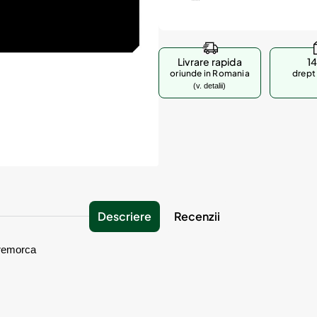
Livrare rapida
14
oriunde in Romania
drept 
(v. detalii)
Descriere
Recenzii
 remorca