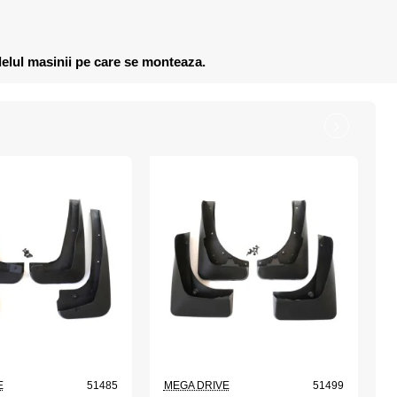
delul masinii pe care se monteaza.
E
51485
MEGA DRIVE
51499
M