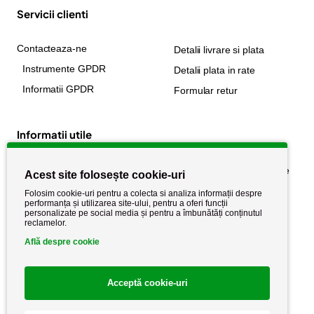
Servicii clienti
Contacteaza-ne
Detalii livrare si plata
Instrumente GPDR
Detalii plata in rate
Informatii GPDR
Formular retur
Informatii utile
Despre noi
Politica de confidențialitate
Acest site folosește cookie-uri
Stiri si noutati
Politica de retur
Folosim cookie-uri pentru a colecta si analiza informații despre
performanța și utilizarea site-ului, pentru a oferi funcții
Politica de cookie
Termeni si conditii
personalizate pe social media și pentru a îmbunătăți conținutul
reclamelor.
Află despre cookie
Acceptă cookie-uri