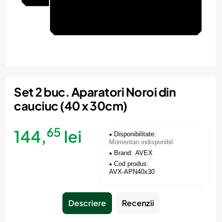
Momentan indisponibil
Set 2 buc. Aparatori Noroi din
cauciuc (40 x 30cm)
65
144,
lei
Disponibilitate:
Momentan indisponibil
Brand:
AVEX
Cod produs:
AVX-APN40x30
Descriere
Recenzii