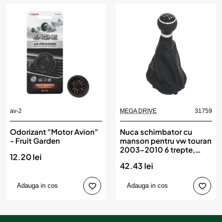
av-2
MEGA DRIVE
31759
Nou
Odorizant "Motor Avion"
Nuca schimbator cu
- Fruit Garden
manson pentru vw touran
2003-2010 6 trepte,
12.20 lei
MEGA DRIVE
42.43 lei
Adauga in cos
Adauga in cos