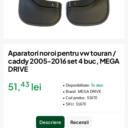
Produs de top
Aparatori noroi pentru vw touran /
caddy 2005-2016 set 4 buc, MEGA
DRIVE
43
51,
lei
Disponibilitate:
În stoc
Brand:
MEGA DRIVE
Cod produs:
51670
SKU:
51670
Descriere
Recenzii