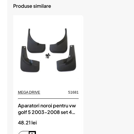
Produse similare
Produs de top
MEGA DRIVE
51681
Aparatori noroi pentru vw
golf 5 2003-2008 set 4
buc, MEGA DRIVE
48.21 lei