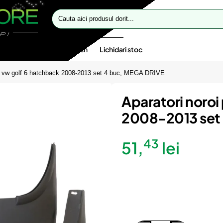
Cauta
aici
produsul
dorit...
te speciale
Oferte flash
Lichidari stoc
ru vw golf 6 hatchback 2008-2013 set 4 buc, MEGA DRIVE
Aparatori noroi
2008-2013 set
43
51,
lei