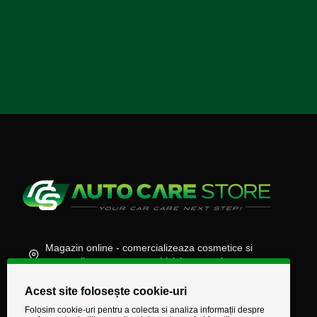
Magazin online - comercializeaza cosmetice si
accesorii auto, moto, atv, biciclete, camioane
(+40) 745 848 890
Acest site folosește cookie-uri
comenzi@autocarestore.ro
Folosim cookie-uri pentru a colecta si analiza informații despre