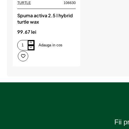
TURTLE
106630
Spuma activa 2.5 l hybrid
turtle wax
99.67 lei
Adauga in cos
Spuma
activa
2.5
l
hybrid
turtle
wax
Fii p