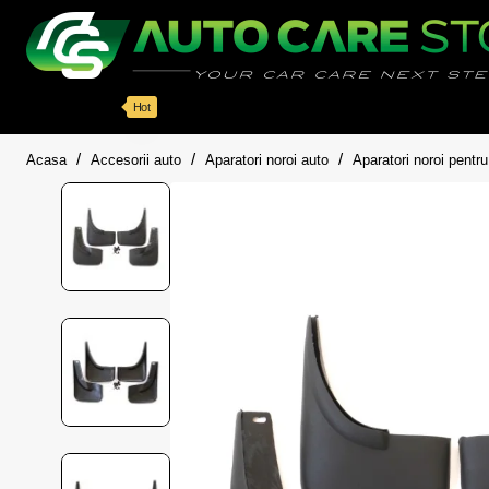
Categorii
Detailing auto
Accesorii
Pache
Hot
home
Acasa
Accesorii auto
Aparatori noroi auto
Aparatori noroi pent