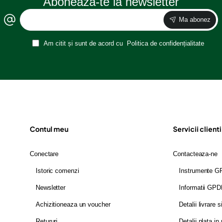
Aboneaza-te la newsletter
Ma abonez
Am citit și sunt de acord cu
Politica de confidențialitate
Contul meu
Servicii clienti
Conectare
Contacteaza-ne
Istoric comenzi
Instrumente 
Newsletter
Informatii GP
Achizitioneaza un voucher
Detalii livrare s
Retururi
Detalii plata in 