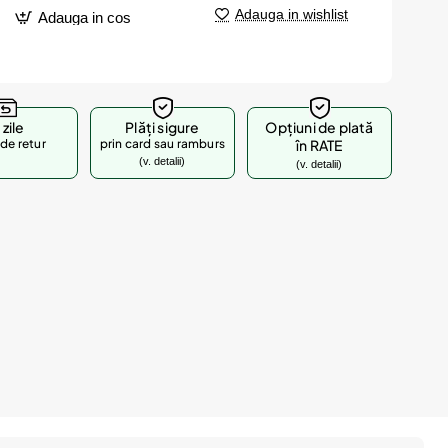
Adauga in wishlist
Adauga in cos
 zile
Plăți sigure
Opțiuni de plată
de retur
prin card sau ramburs
în RATE
(v. detalii)
(v. detalii)