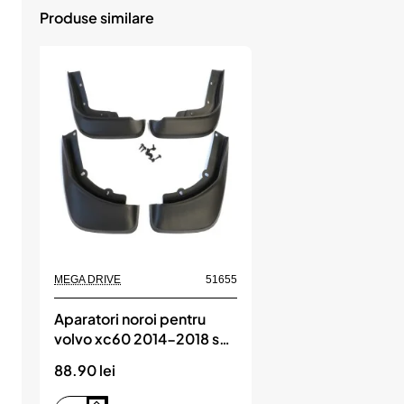
Produse similare
MEGA DRIVE
51655
Aparatori noroi pentru
volvo xc60 2014-2018 set
4 buc, MEGA DRIVE
88.90 lei