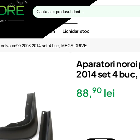
Cauta
aici
produsul
dorit...
te speciale
Oferte flash
Lichidari stoc
ru volvo xc90 2008-2014 set 4 buc, MEGA DRIVE
Aparatori noro
2014 set 4 buc
90
88,
lei