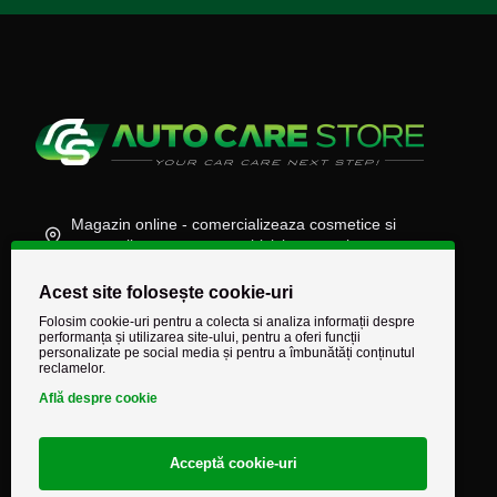
Magazin online - comercializeaza cosmetice si
accesorii auto, moto, atv, biciclete, camioane
(+40) 745 848 890
Acest site folosește cookie-uri
comenzi@autocarestore.ro
Folosim cookie-uri pentru a colecta si analiza informații despre
performanța și utilizarea site-ului, pentru a oferi funcții
personalizate pe social media și pentru a îmbunătăți conținutul
reclamelor.
Află despre cookie
Acceptă cookie-uri