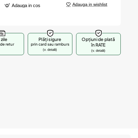
Adauga in wishlist
Adauga in cos
 zile
Plăți sigure
Opțiuni de plată
de retur
prin card sau ramburs
în RATE
(v. detalii)
(v. detalii)