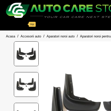
Categorii
Detailing auto
Accesorii
Pache
Hot
home
Acasa
Accesorii auto
Aparatori noroi auto
Aparatori noroi pent