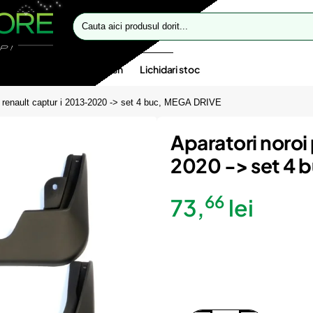
Cauta
aici
produsul
dorit...
te speciale
Oferte flash
Lichidari stoc
ru renault captur i 2013-2020 -> set 4 buc, MEGA DRIVE
Aparatori noroi 
2020 -> set 4 
66
73,
lei