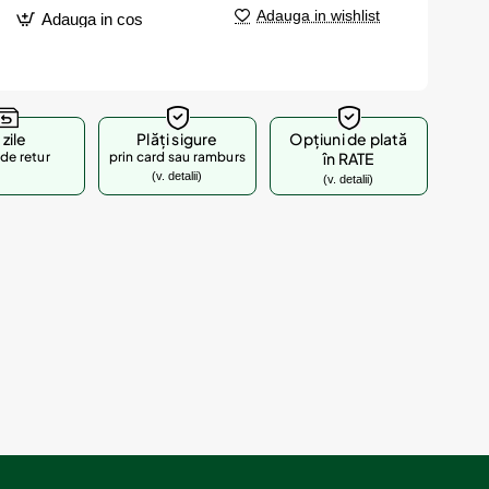
Adauga in wishlist
Adauga in cos
 zile
Plăți sigure
Opțiuni de plată
de retur
prin card sau ramburs
în RATE
(v. detalii)
(v. detalii)