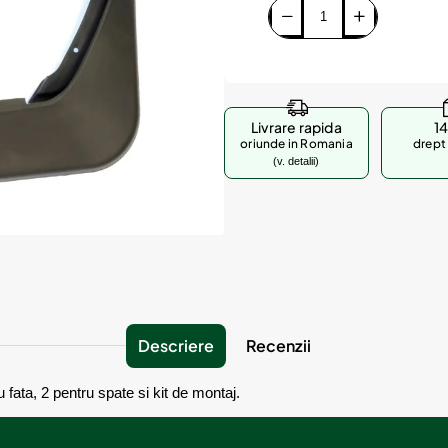
Livrare rapida
14
oriunde in Romania
drept 
(v. detalii)
Descriere
Recenzii
u fata, 2 pentru spate si kit de montaj.