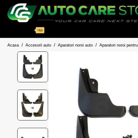
Categorii
Detailing auto
Accesorii
Pache
Hot
home
Acasa
Accesorii auto
Aparatori noroi auto
Aparatori noroi pent