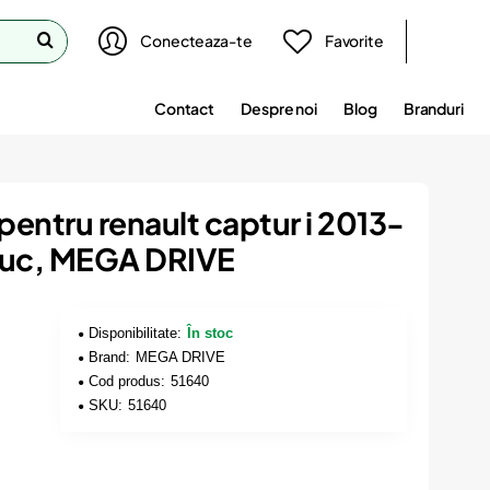
Conecteaza-te
Favorite
Contact
Despre noi
Blog
Branduri
pentru renault captur i 2013-
buc, MEGA DRIVE
Disponibilitate:
În stoc
Brand:
MEGA DRIVE
Cod produs:
51640
SKU:
51640