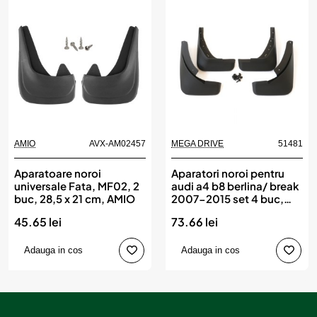
AMIO
AVX-AM02457
MEGA DRIVE
51481
Aparatoare noroi
Aparatori noroi pentru
universale Fata, MF02, 2
audi a4 b8 berlina/ break
buc, 28,5 x 21 cm, AMIO
2007-2015 set 4 buc,
MEGA DRIVE
45.65 lei
73.66 lei
Adauga in cos
Adauga in cos