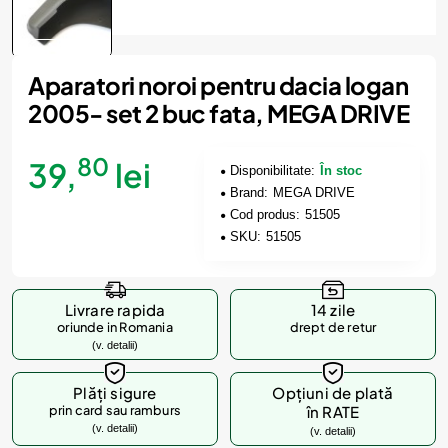
Aparatori noroi pentru dacia logan
2005- set 2 buc fata, MEGA DRIVE
80
39,
lei
Disponibilitate:
În stoc
Brand:
MEGA DRIVE
Cod produs:
51505
SKU:
51505
Livrare rapida
14 zile
oriunde in Romania
drept de retur
(v. detalii)
Plăți sigure
Opțiuni de plată
prin card sau ramburs
în RATE
(v. detalii)
(v. detalii)