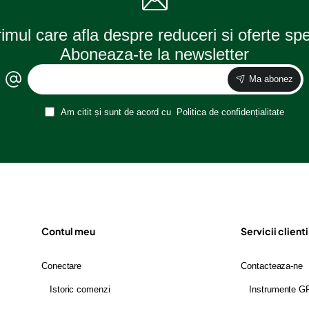
rimul care afla despre reduceri si oferte sp
Aboneaza-te la newsletter
Ma abonez
Am citit și sunt de acord cu
Politica de confidențialitate
Contul meu
Servicii clienti
Conectare
Contacteaza-ne
Istoric comenzi
Instrumente 