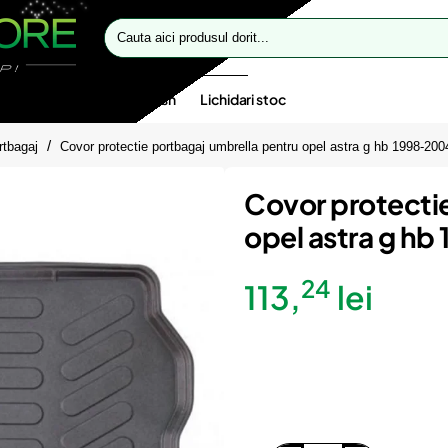
Cauta
aici
produsul
dorit...
te speciale
Oferte flash
Lichidari stoc
rtbagaj
Covor protectie portbagaj umbrella pentru opel astra g hb 1998-200
Covor protecti
opel astra g h
24
113,
lei