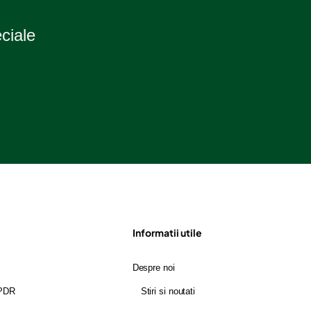
r
eciale
Informatii utile
Despre noi
GPDR
Stiri si noutati