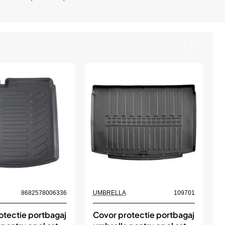
8682578006336
UMBRELLA
109701
otectie portbagaj
Covor protectie portbagaj