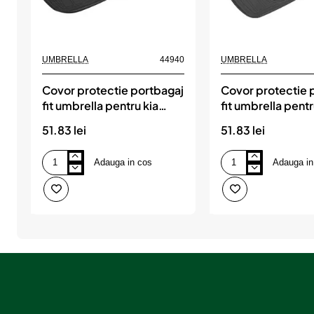
UMBRELLA
44940
UMBRELLA
Covor protectie portbagaj
Covor protectie 
fit umbrella pentru kia
fit umbrella pentr
cerato (yd) sd (2013-
cerato sd (2018-
51.83 lei
51.83 lei
2018)
Adauga in cos
Adauga in
Covor
Covor
protectie
protectie
portbagaj
portbagaj
fit
fit
umbrella
umbrella
pentru
pentru
kia
kia
cerato
cerato
(yd)
sd
sd
(2018-)
(2013-
2018)