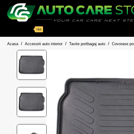
Categorii
Detailing auto
Accesorii
Pache
Hot
home
Acasa
Accesorii auto interior
Tavite portbagaj auto
Covorase po