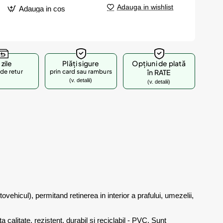
Adauga in wishlist
Adauga in cos
 zile
Plăți sigure
Opțiuni de plată
de retur
prin card sau ramburs
în RATE
(v. detalii)
(v. detalii)
vehicul), permitand retinerea in interior a prafului, umezelii,
 calitate, rezistent, durabil si reciclabil - PVC. Sunt