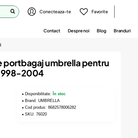
Conecteaza-te
Favorite
Contact
Despre noi
Blog
Branduri
4
e portbagaj umbrella pentru
b 1998-2004
Disponibilitate:
În stoc
Brand:
UMBRELLA
Cod produs:
8682578006282
SKU:
76020