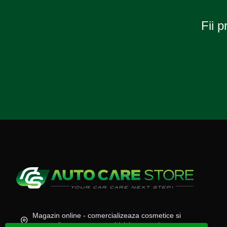
Fii p
Magazin online - comercializeaza cosmetice si
accesorii auto, moto, atv, biciclete, camioane