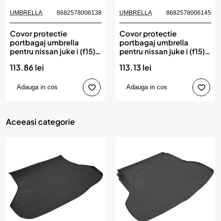
UMBRELLA
8682578006138
UMBRELLA
8682578006145
Covor protectie
Covor protectie
portbagaj umbrella
portbagaj umbrella
pentru nissan juke i (f15)
pentru nissan juke i (f15)
2010-2015
(cu podea inalta) facelift
113.86 lei
113.13 lei
2015-2019
Adauga in cos
Adauga in cos
Aceeasi categorie