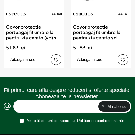
UMBRELLA
44940
UMBRELLA
44941
Covor protectie
Covor protectie
portbagaj fit umbrella
portbagaj fit umbrella
pentru kia cerato (yd) sd
pentru kia cerato sd
(2013-2018)
(2018-)
51.83 lei
51.83 lei
Adauga in cos
Adauga in cos
Fii primul care afla despre reduceri si oferte speciale
Aboneaza-te la newsletter
Ma abonez
Am citit și sunt de acord cu
Politica de confidențialitate