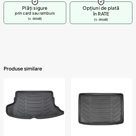
Plăți sigure
Opțiuni de plată
prin card sau ramburs
în RATE
(v. detalii)
(v. detalii)
Produse similare