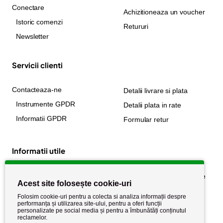
Conectare
Achizitioneaza un voucher
Istoric comenzi
Retururi
Newsletter
Servicii clienti
Contacteaza-ne
Detalii livrare si plata
Instrumente GPDR
Detalii plata in rate
Informatii GPDR
Formular retur
Informatii utile
Despre noi
Politica de confidențialitate
Acest site folosește cookie-uri
Stiri si noutati
Politica de retur
Folosim cookie-uri pentru a colecta si analiza informații despre
Politica de cookie
performanța și utilizarea site-ului, pentru a oferi funcții
Termeni si conditii
personalizate pe social media și pentru a îmbunătăți conținutul
reclamelor.