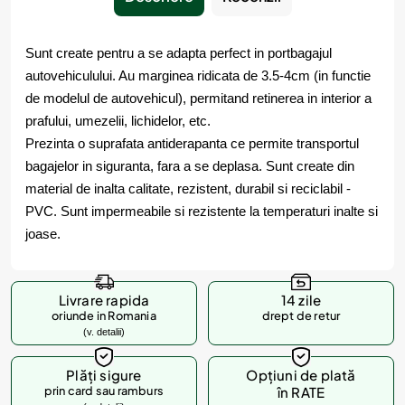
Sunt create pentru a se adapta perfect in portbagajul
autovehiculului. Au marginea ridicata de 3.5-4cm (in functie
de modelul de autovehicul), permitand retinerea in interior a
prafului, umezelii, lichidelor, etc.
Prezinta o suprafata antiderapanta ce permite transportul
bagajelor in siguranta, fara a se deplasa. Sunt create din
material de inalta calitate, rezistent, durabil si reciclabil -
PVC. Sunt impermeabile si rezistente la temperaturi inalte si
joase.
Livrare rapida
14 zile
oriunde in Romania
drept de retur
(v. detalii)
Plăți sigure
Opțiuni de plată
prin card sau ramburs
în RATE