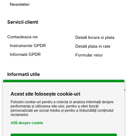
Newsletter
Servicii clienti
Contacteaza-ne
Detalii livrare si plata
Instrumente GPDR
Detalii plata in rate
Informatii GPDR
Formular retur
Informatii utile
Despre noi
Politica de confidențialitate
Acest site folosește cookie-uri
Stiri si noutati
Politica de retur
Folosim cookie-uri pentru a colecta si analiza informații despre
Politica de cookie
performanța și utilizarea site-ului, pentru a oferi funcții
Termeni si conditii
personalizate pe social media și pentru a îmbunătăți conținutul
reclamelor.
Află despre cookie