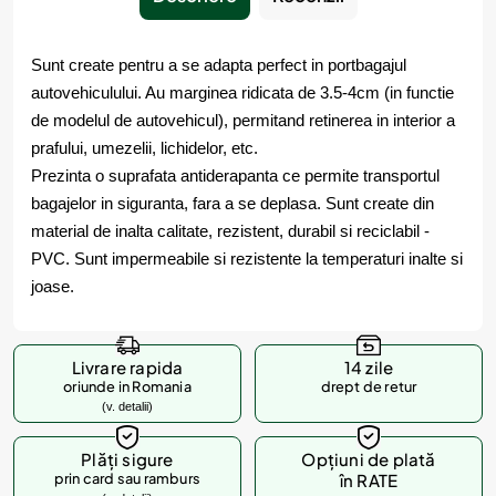
Sunt create pentru a se adapta perfect in portbagajul
autovehiculului. Au marginea ridicata de 3.5-4cm (in functie
de modelul de autovehicul), permitand retinerea in interior a
prafului, umezelii, lichidelor, etc.
Prezinta o suprafata antiderapanta ce permite transportul
bagajelor in siguranta, fara a se deplasa. Sunt create din
material de inalta calitate, rezistent, durabil si reciclabil -
PVC. Sunt impermeabile si rezistente la temperaturi inalte si
joase.
Livrare rapida
14 zile
oriunde in Romania
drept de retur
(v. detalii)
Plăți sigure
Opțiuni de plată
prin card sau ramburs
în RATE