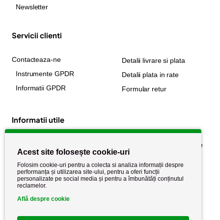
Newsletter
Servicii clienti
Contacteaza-ne
Detalii livrare si plata
Instrumente GPDR
Detalii plata in rate
Informatii GPDR
Formular retur
Informatii utile
Despre noi
Politica de confidențialitate
Acest site folosește cookie-uri
Stiri si noutati
Politica de retur
Folosim cookie-uri pentru a colecta si analiza informații despre
Politica de cookie
performanța și utilizarea site-ului, pentru a oferi funcții
Termeni si conditii
personalizate pe social media și pentru a îmbunătăți conținutul
reclamelor.
Află despre cookie