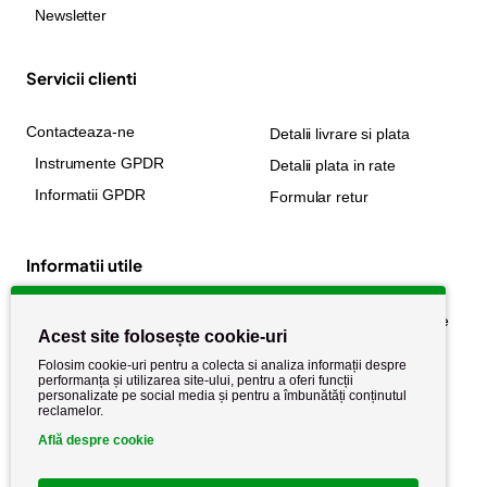
Newsletter
Servicii clienti
Contacteaza-ne
Detalii livrare si plata
Instrumente GPDR
Detalii plata in rate
Informatii GPDR
Formular retur
Informatii utile
Despre noi
Politica de confidențialitate
Acest site folosește cookie-uri
Stiri si noutati
Politica de retur
Folosim cookie-uri pentru a colecta si analiza informații despre
Politica de cookie
performanța și utilizarea site-ului, pentru a oferi funcții
Termeni si conditii
personalizate pe social media și pentru a îmbunătăți conținutul
reclamelor.
Află despre cookie