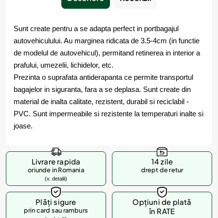
Sunt create pentru a se adapta perfect in portbagajul
autovehiculului. Au marginea ridicata de 3.5-4cm (in functie
de modelul de autovehicul), permitand retinerea in interior a
prafului, umezelii, lichidelor, etc.
Prezinta o suprafata antiderapanta ce permite transportul
bagajelor in siguranta, fara a se deplasa. Sunt create din
material de inalta calitate, rezistent, durabil si reciclabil -
PVC. Sunt impermeabile si rezistente la temperaturi inalte si
joase.
Livrare rapida
14 zile
oriunde in Romania
drept de retur
(v. detalii)
Plăți sigure
Opțiuni de plată
prin card sau ramburs
în RATE