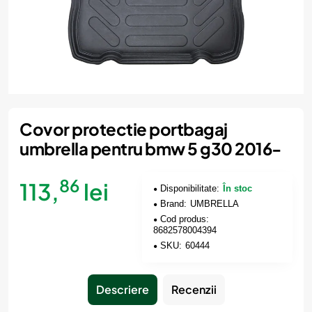
Nou
Covor protectie portbagaj
umbrella pentru bmw 5 g30 2016-
86
113,
lei
Disponibilitate:
În stoc
Brand:
UMBRELLA
Cod produs:
8682578004394
SKU:
60444
Descriere
Recenzii