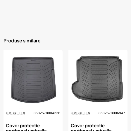
Produse similare
UMBRELLA
8682578004226
UMBRELLA
8682578006947
Covor protectie
Covor protectie
portbagaj umbrella
portbagaj umbrella