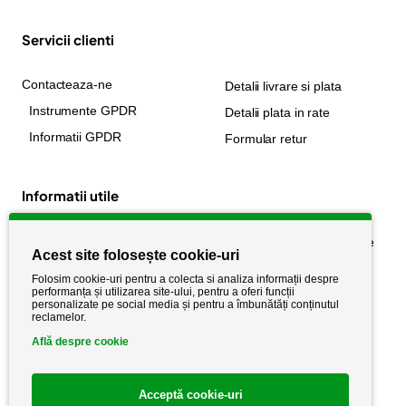
Servicii clienti
Contacteaza-ne
Detalii livrare si plata
Instrumente GPDR
Detalii plata in rate
Informatii GPDR
Formular retur
Informatii utile
Despre noi
Politica de confidențialitate
Acest site folosește cookie-uri
Stiri si noutati
Politica de retur
Folosim cookie-uri pentru a colecta si analiza informații despre
Politica de cookie
performanța și utilizarea site-ului, pentru a oferi funcții
Termeni si conditii
personalizate pe social media și pentru a îmbunătăți conținutul
reclamelor.
Află despre cookie
Acceptă cookie-uri