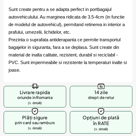
Sunt create pentru a se adapta perfect in portbagajul
autovehiculului. Au marginea ridicata de 3.5-4cm (in functie
de modelul de autovehicul), permitand retinerea in interior a
prafului, umezelii, lichidelor, etc.
Prezinta o suprafata antiderapanta ce permite transportul
bagajelor in siguranta, fara a se deplasa. Sunt create din
material de inalta calitate, rezistent, durabil si reciclabil -
PVC. Sunt impermeabile si rezistente la temperaturi inalte si
joase.
Livrare rapida
14 zile
oriunde in Romania
drept de retur
(v. detalii)
Plăți sigure
Opțiuni de plată
prin card sau ramburs
în RATE
(v. detalii)
(v. detalii)