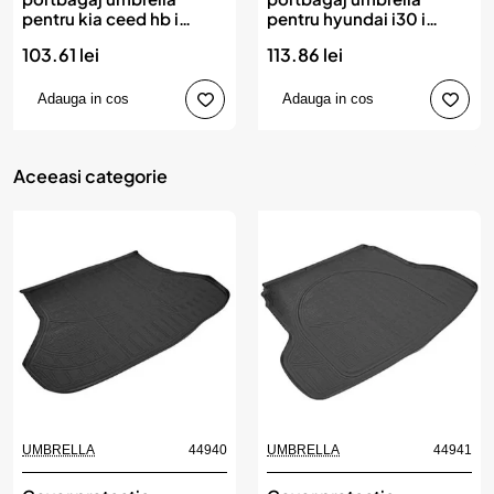
pentru kia ceed hb i
pentru hyundai i30 i
2006-2012
2007-2012
103.61 lei
113.86 lei
Adauga in cos
Adauga in cos
Aceeasi categorie
UMBRELLA
44940
UMBRELLA
44941