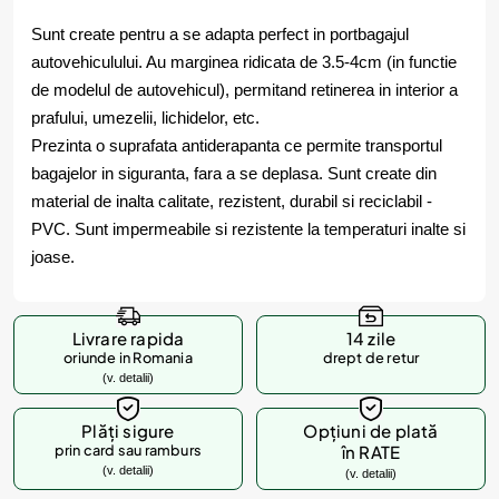
Sunt create pentru a se adapta perfect in portbagajul
autovehiculului. Au marginea ridicata de 3.5-4cm (in functie
de modelul de autovehicul), permitand retinerea in interior a
prafului, umezelii, lichidelor, etc.
Prezinta o suprafata antiderapanta ce permite transportul
bagajelor in siguranta, fara a se deplasa. Sunt create din
material de inalta calitate, rezistent, durabil si reciclabil -
PVC. Sunt impermeabile si rezistente la temperaturi inalte si
joase.
Livrare rapida
14 zile
oriunde in Romania
drept de retur
(v. detalii)
Plăți sigure
Opțiuni de plată
prin card sau ramburs
în RATE
(v. detalii)
(v. detalii)