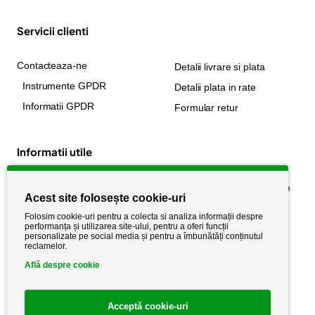
Servicii clienti
Contacteaza-ne
Detalii livrare si plata
Instrumente GPDR
Detalii plata in rate
Informatii GPDR
Formular retur
Informatii utile
Despre noi
Politica de confidențialitate
Acest site folosește cookie-uri
Stiri si noutati
Politica de retur
Folosim cookie-uri pentru a colecta si analiza informații despre
Politica de cookie
performanța și utilizarea site-ului, pentru a oferi funcții
Termeni si conditii
personalizate pe social media și pentru a îmbunătăți conținutul
reclamelor.
Află despre cookie
Acceptă cookie-uri