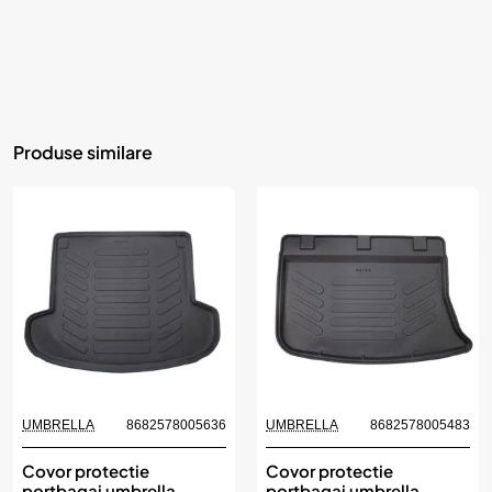
Produse similare
UMBRELLA
8682578005636
UMBRELLA
8682578005483
Covor protectie
Covor protectie
portbagaj umbrella
portbagaj umbrella