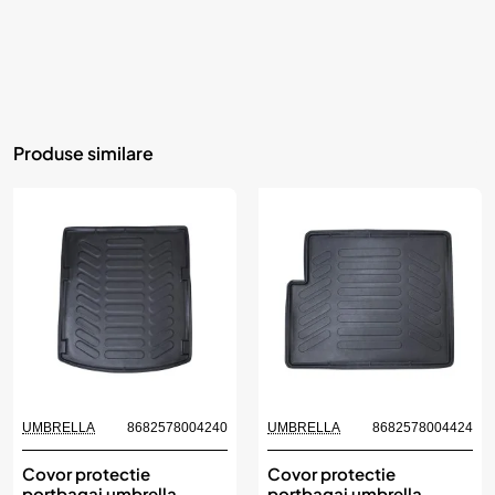
Produse similare
UMBRELLA
8682578004240
UMBRELLA
8682578004424
Covor protectie
Covor protectie
portbagaj umbrella
portbagaj umbrella