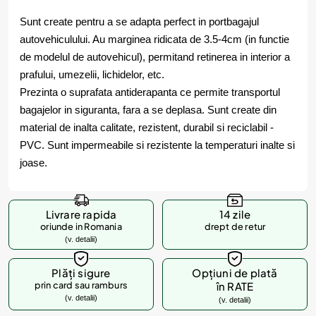
Sunt create pentru a se adapta perfect in portbagajul
autovehiculului. Au marginea ridicata de 3.5-4cm (in functie
de modelul de autovehicul), permitand retinerea in interior a
prafului, umezelii, lichidelor, etc.
Prezinta o suprafata antiderapanta ce permite transportul
bagajelor in siguranta, fara a se deplasa. Sunt create din
material de inalta calitate, rezistent, durabil si reciclabil -
PVC. Sunt impermeabile si rezistente la temperaturi inalte si
joase.
Livrare rapida
14 zile
oriunde in Romania
drept de retur
(v. detalii)
Plăți sigure
Opțiuni de plată
prin card sau ramburs
în RATE
(v. detalii)
(v. detalii)