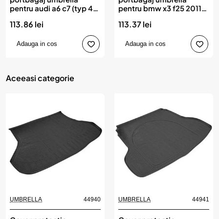
pentru audi a6 c7 (typ 4g)
pentru bmw x3 f25 2011-
2011-2018
2017
113.86 lei
113.37 lei
Adauga in cos
Adauga in cos
Aceeasi categorie
UMBRELLA
44940
UMBRELLA
44941