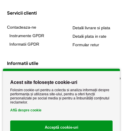
Servicii clienti
Contacteaza-ne
Detalii livrare si plata
Instrumente GPDR
Detalii plata in rate
Informatii GPDR
Formular retur
Informatii utile
Despre noi
Politica de confidențialitate
Acest site folosește cookie-uri
Stiri si noutati
Politica de retur
Folosim cookie-uri pentru a colecta si analiza informații despre
Politica de cookie
performanța și utilizarea site-ului, pentru a oferi funcții
Termeni si conditii
personalizate pe social media și pentru a îmbunătăți conținutul
reclamelor.
Află despre cookie
Acceptă cookie-uri