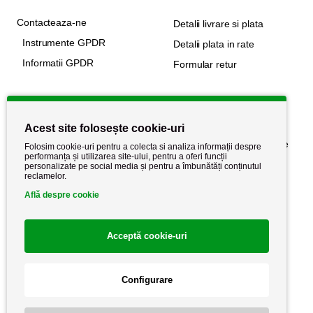
Contacteaza-ne
Detalii livrare si plata
Instrumente GPDR
Detalii plata in rate
Informatii GPDR
Formular retur
Informatii utile
Acest site folosește cookie-uri
Despre noi
Politica de confidențialitate
Folosim cookie-uri pentru a colecta si analiza informații despre
performanța și utilizarea site-ului, pentru a oferi funcții
Stiri si noutati
Politica de retur
personalizate pe social media și pentru a îmbunătăți conținutul
reclamelor.
Politica de cookie
Termeni si conditii
Află despre cookie
Acceptă cookie-uri
Configurare