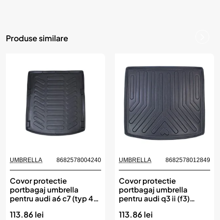
Produse similare
UMBRELLA
8682578004240
UMBRELLA
8682578012849
Covor protectie
Covor protectie
portbagaj umbrella
portbagaj umbrella
pentru audi a6 c7 (typ 4g)
pentru audi q3 ii (f3)
2011-2018
2018-
113.86 lei
113.86 lei