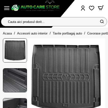
Cauta
aici
home
produsul
Acasa
Accesorii auto interior
Tavite portbagaj auto
Covorase port
dorit...