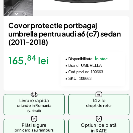
Covor protectie portbagaj
umbrella pentru audi a6 (c7) sedan
(2011-2018)
84
165,
lei
Disponibilitate:
În stoc
Brand:
UMBRELLA
Cod produs:
109663
SKU:
109663
Livrare rapida
14 zile
oriunde in Romania
drept de retur
(v. detalii)
Plăți sigure
Opțiuni de plată
prin card sau ramburs
în RATE