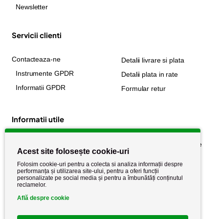
Newsletter
Servicii clienti
Contacteaza-ne
Detalii livrare si plata
Instrumente GPDR
Detalii plata in rate
Informatii GPDR
Formular retur
Informatii utile
Despre noi
Politica de confidențialitate
Acest site folosește cookie-uri
Stiri si noutati
Politica de retur
Folosim cookie-uri pentru a colecta si analiza informații despre
Politica de cookie
performanța și utilizarea site-ului, pentru a oferi funcții
Termeni si conditii
personalizate pe social media și pentru a îmbunătăți conținutul
reclamelor.
Află despre cookie