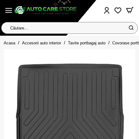
Căutare...
home
Acasa
Accesorii auto interior
Tavite portbagaj auto
Covorase port