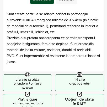
Sunt create pentru a se adapta perfect in portbagajul
autovehiculului. Au marginea ridicata de 3.5-4cm (in functie
de modelul de autovehicul), permitand retinerea in interior a
prafului, umezelii, lichidelor, etc.
Prezinta o suprafata antiderapanta ce permite transportul
bagajelor in siguranta, fara a se deplasa. Sunt create din
material de inalta calitate, rezistent, durabil si reciclabil –
PVC. Sunt impermeabile si rezistente la temperaturi inalte si
joase.
Livrare rapida
14 zile
oriunde in Romania
drept de retur
(v. detalii)
Plăți sigure
Opțiuni de plată
prin card sau ramburs
în RATE