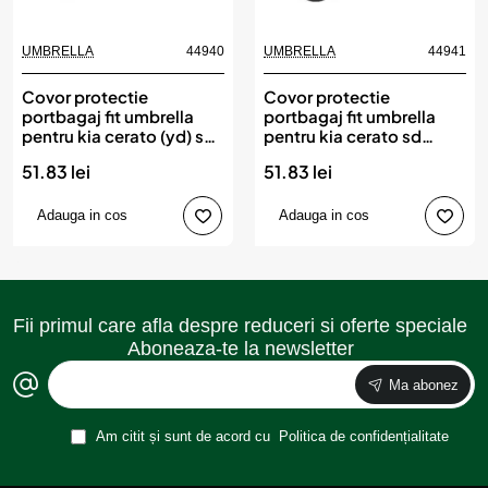
UMBRELLA
44940
UMBRELLA
44941
Covor protectie
Covor protectie
portbagaj fit umbrella
portbagaj fit umbrella
pentru kia cerato (yd) sd
pentru kia cerato sd
(2013-2018)
(2018-)
51.83 lei
51.83 lei
Adauga in cos
Adauga in cos
Fii primul care afla despre reduceri si oferte speciale
Aboneaza-te la newsletter
Ma abonez
Am citit și sunt de acord cu
Politica de confidențialitate