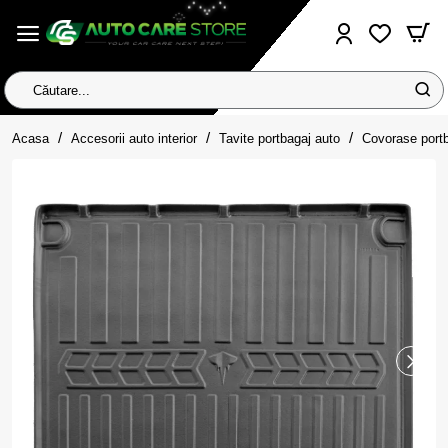
Căutare...
home
Acasa
Accesorii auto interior
Tavite portbagaj auto
Covorase port