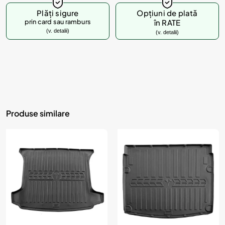
Plăți sigure
Opțiuni de plată
prin card sau ramburs
în RATE
(v. detalii)
(v. detalii)
Produse similare