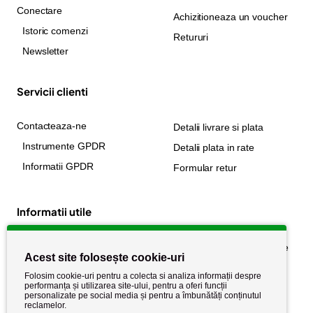
Conectare
Achizitioneaza un voucher
Istoric comenzi
Retururi
Newsletter
Servicii clienti
Contacteaza-ne
Detalii livrare si plata
Instrumente GPDR
Detalii plata in rate
Informatii GPDR
Formular retur
Informatii utile
Despre noi
Politica de confidențialitate
Acest site folosește cookie-uri
Stiri si noutati
Politica de retur
Folosim cookie-uri pentru a colecta si analiza informații despre
Politica de cookie
performanța și utilizarea site-ului, pentru a oferi funcții
Termeni si conditii
personalizate pe social media și pentru a îmbunătăți conținutul
reclamelor.