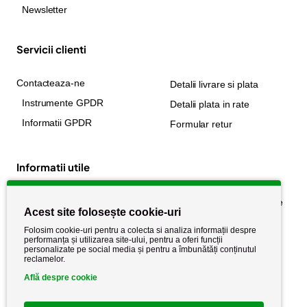
Newsletter
Servicii clienti
Contacteaza-ne
Detalii livrare si plata
Instrumente GPDR
Detalii plata in rate
Informatii GPDR
Formular retur
Informatii utile
Despre noi
Politica de confidențialitate
Acest site folosește cookie-uri
Stiri si noutati
Politica de retur
Folosim cookie-uri pentru a colecta si analiza informații despre
Politica de cookie
performanța și utilizarea site-ului, pentru a oferi funcții
Termeni si conditii
personalizate pe social media și pentru a îmbunătăți conținutul
reclamelor.
Află despre cookie