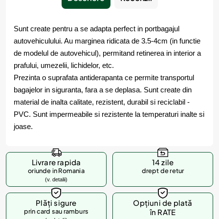
Sunt create pentru a se adapta perfect in portbagajul
autovehiculului. Au marginea ridicata de 3.5-4cm (in functie
de modelul de autovehicul), permitand retinerea in interior a
prafului, umezelii, lichidelor, etc.
Prezinta o suprafata antiderapanta ce permite transportul
bagajelor in siguranta, fara a se deplasa. Sunt create din
material de inalta calitate, rezistent, durabil si reciclabil -
PVC. Sunt impermeabile si rezistente la temperaturi inalte si
joase.
Livrare rapida
14 zile
oriunde in Romania
drept de retur
(v. detalii)
Plăți sigure
Opțiuni de plată
prin card sau ramburs
în RATE