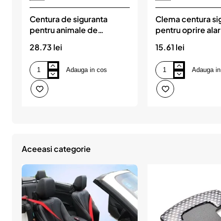
Centura de siguranta
Clema centura si
pentru animale de
pentru oprire ala
companie, AMIO
28.73 lei
15.61 lei
Adauga in cos
Adauga in
Centura
Clema
de
centura
siguranta
siguranta
pentru
pentru
animale
oprire
de
alarma
companie,
AMIO
Aceeasi categorie