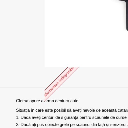
Momentan indisponibil
Clema oprire alarma centura auto.
Situația în care este posibil să aveți nevoie de această catar
1. Dacă aveți centuri de siguranță pentru scaunele de curse ș
2. Dacă ați pus obiecte grele pe scaunul din față și senzorul