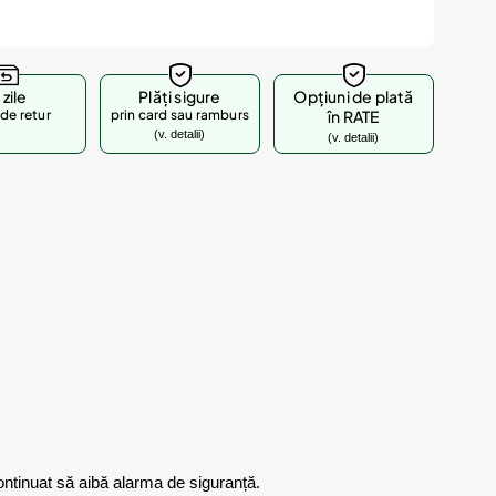
 zile
Plăți sigure
Opțiuni de plată
de retur
prin card sau ramburs
în RATE
(v. detalii)
(v. detalii)
continuat să aibă alarma de siguranță.