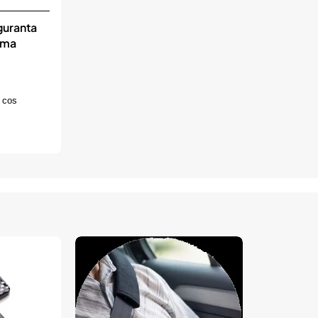
guranta
rma
 cos