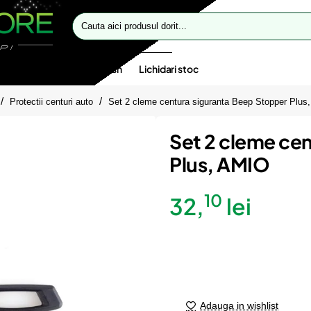
Cauta
aici
produsul
dorit...
te speciale
Oferte flash
Lichidari stoc
Protectii centuri auto
Set 2 cleme centura siguranta Beep Stopper Plus
Set 2 cleme ce
Plus, AMIO
10
32,
lei
Adauga in wishlist