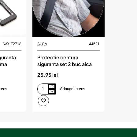
Produs de top
AVX-T2718
ALCA
44621
guranta
Protectie centura
rma
siguranta set 2 buc alca
25.95 lei
 cos
Adauga in cos
Protectie
centura
siguranta
set
2
buc
alca