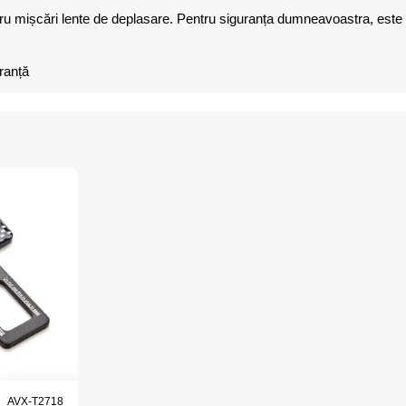
tru mișcări lente de deplasare. Pentru siguranța dumneavoastra, este
ranță
Produs de top
AVX-T2718