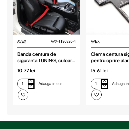
AVEX
AVX-T190320-4
AVEX
Banda centura de
Clema centura si
siguranta TUNING, culoare
pentru oprire ala
rosie, pret/metru liniar
10.77 lei
15.61 lei
Adauga in cos
Adauga in
Banda
Clema
centura
centura
de
siguranta
siguranta
pentru
TUNING,
oprire
culoare
alarma
rosie,
pret/metru
liniar