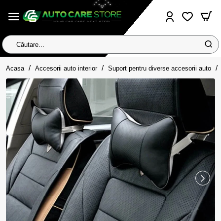
Căutare...
home
Acasa
Accesorii auto interior
Suport pentru diverse accesorii auto