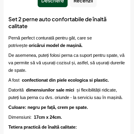
Descriere
Recenzii
Set 2 perne auto confortabile de înaltă
calitate
Pernă perfect conturată pentru gât, care se
potrivește
oricărui model de mașină.
De asemenea, puteți folosi perna ca suport pentru spate, vă
va permite să vă ușurați cozisul și, astfel, să ușurați durerile
de spate.
A fost
confectionat din piele ecologica si plastic.
Datorită
dimensiunilor sale mici
și flexibilității ridicate,
puteți lua perna cu dvs. oriunde - la serviciu sau în mașină.
Culoare: negru pe față, crem pe spate.
Dimensiuni:
17cm x 24cm.
Tetiera practică de înaltă calitate: