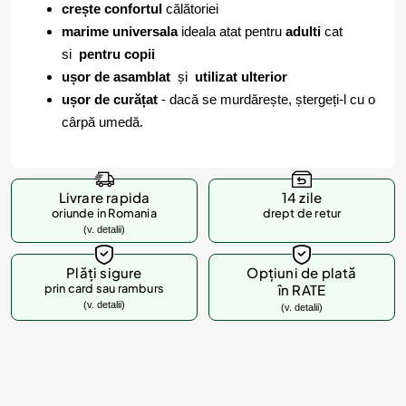
crește confortul
călătoriei
marime universala
ideala atat pentru
adulti
cat
si
pentru copii
ușor de asamblat
și
utilizat ulterior
ușor de curățat
- dacă se murdărește, ștergeți-l cu o
cârpă umedă.
Livrare rapida
14 zile
oriunde in Romania
drept de retur
(v. detalii)
Plăți sigure
Opțiuni de plată
prin card sau ramburs
în RATE
(v. detalii)
(v. detalii)