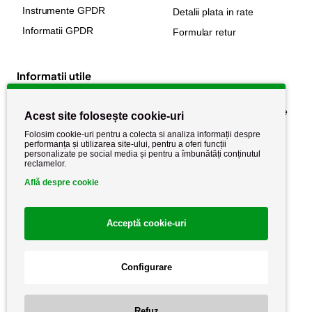
Instrumente GPDR
Detalii plata in rate
Informatii GPDR
Formular retur
Informatii utile
Despre noi
Politica de confidențialitate
Acest site folosește cookie-uri
Stiri si noutati
Politica de retur
Folosim cookie-uri pentru a colecta si analiza informații despre
performanța și utilizarea site-ului, pentru a oferi funcții
Politica de cookie
Termeni si conditii
personalizate pe social media și pentru a îmbunătăți conținutul
reclamelor.
Află despre cookie
Acceptă cookie-uri
Configurare
Copyright AutoCareStore.ro © 2026 Toate drepturile rezervate.
Refuz