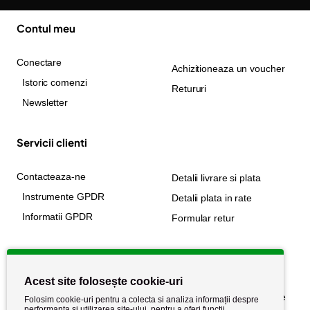
Contul meu
Conectare
Achizitioneaza un voucher
Istoric comenzi
Retururi
Newsletter
Servicii clienti
Contacteaza-ne
Detalii livrare si plata
Instrumente GPDR
Detalii plata in rate
Informatii GPDR
Formular retur
Informatii utile
Acest site folosește cookie-uri
Despre noi
Politica de confidențialitate
Folosim cookie-uri pentru a colecta si analiza informații despre
performanța și utilizarea site-ului, pentru a oferi funcții