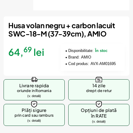
Husa volan negru + carbon lacuit
SWC-18-M (37-39cm), AMIO
69
64,
lei
Disponibilitate:
În stoc
Brand:
AMIO
Cod produs:
AVX-AM01695
Livrare rapida
14 zile
oriunde in Romania
drept de retur
(v. detalii)
Plăți sigure
Opțiuni de plată
prin card sau ramburs
în RATE
(v. detalii)
(v. detalii)