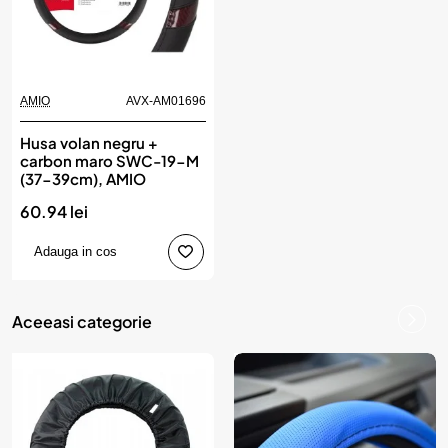
AMIO
AVX-AM01696
Husa volan negru +
carbon maro SWC-19-M
(37-39cm), AMIO
60.94 lei
Adauga in cos
Aceeasi categorie