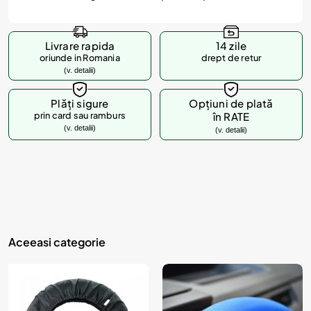
Livrare rapida
14 zile
oriunde in Romania
drept de retur
(v. detalii)
Plăți sigure
Opțiuni de plată
prin card sau ramburs
în RATE
(v. detalii)
(v. detalii)
Aceeasi categorie