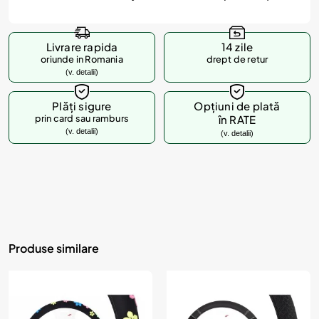
Livrare rapida
14 zile
oriunde in Romania
drept de retur
(v. detalii)
Plăți sigure
Opțiuni de plată
prin card sau ramburs
în RATE
(v. detalii)
(v. detalii)
Produse similare