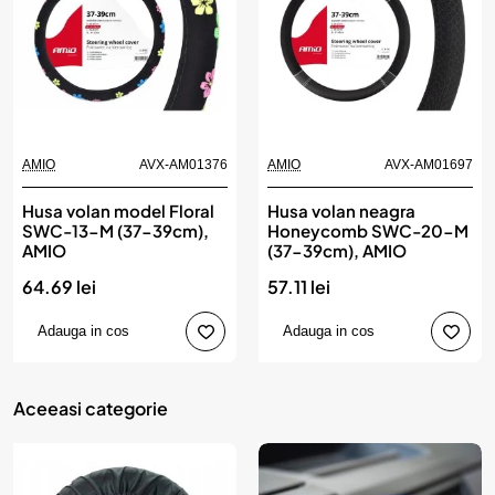
AMIO
AVX-AM01376
AMIO
AVX-AM01697
Husa volan model Floral
Husa volan neagra
SWC-13-M (37-39cm),
Honeycomb SWC-20-M
AMIO
(37-39cm), AMIO
64.69 lei
57.11 lei
Adauga in cos
Adauga in cos
Aceeasi categorie