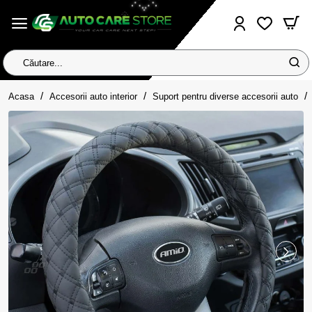
Căutare...
home
Acasa
Accesorii auto interior
Suport pentru diverse accesorii auto