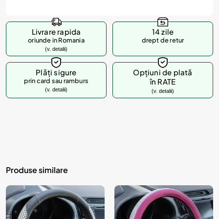
Livrare rapida
14 zile
oriunde in Romania
drept de retur
(v. detalii)
Plăți sigure
Opțiuni de plată
prin card sau ramburs
în RATE
(v. detalii)
(v. detalii)
Produse similare