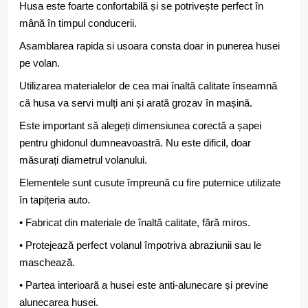
Husa este foarte confortabilă și se potrivește perfect în
mână în timpul conducerii.
Asamblarea rapida si usoara consta doar in punerea husei
pe volan.
Utilizarea materialelor de cea mai înaltă calitate înseamnă
că husa va servi mulți ani și arată grozav în mașină.
Este important să alegeți dimensiunea corectă a șapei
pentru ghidonul dumneavoastră. Nu este dificil, doar
măsurați diametrul volanului.
Elementele sunt cusute împreună cu fire puternice utilizate
în tapițeria auto.
• Fabricat din materiale de înaltă calitate, fără miros.
• Protejează perfect volanul împotriva abraziunii sau le
maschează.
• Partea interioară a husei este anti-alunecare și previne
alunecarea husei.