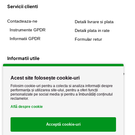
Servicii clienti
Contacteaza-ne
Detalii livrare si plata
Instrumente GPDR
Detalii plata in rate
Informatii GPDR
Formular retur
Informatii utile
Despre noi
Politica de confidențialitate
Acest site folosește cookie-uri
Stiri si noutati
Politica de retur
Folosim cookie-uri pentru a colecta si analiza informații despre
Politica de cookie
performanța și utilizarea site-ului, pentru a oferi funcții
Termeni si conditii
personalizate pe social media și pentru a îmbunătăți conținutul
reclamelor.
Află despre cookie
Acceptă cookie-uri