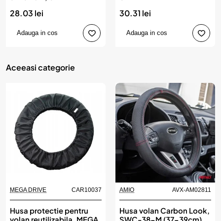
28.03 lei
30.31 lei
Adauga in cos
Adauga in cos
Aceeasi categorie
MEGA DRIVE
CAR10037
AMIO
AVX-AM02811
Husa protectie pentru
Husa volan Carbon Look,
volan reutilizabila, MEGA
SWC-38-M (37-39cm),