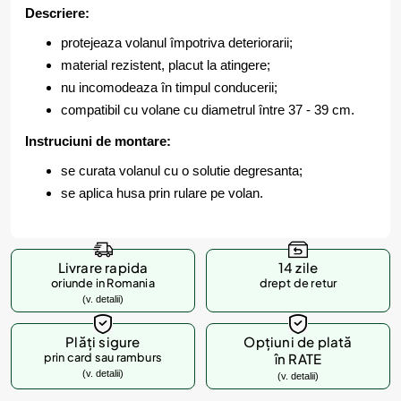
Descriere:
protejeaza volanul împotriva deteriorarii;
material rezistent, placut la atingere;
nu incomodeaza în timpul conducerii;
compatibil cu volane cu diametrul între 37 - 39 cm.
Instruc­iuni de montare:
se curata volanul cu o solutie degresanta;
se aplica husa prin rulare pe volan.
Livrare rapida
14 zile
oriunde in Romania
drept de retur
(v. detalii)
Plăți sigure
Opțiuni de plată
prin card sau ramburs
în RATE
(v. detalii)
(v. detalii)