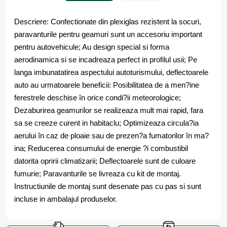
Descriere: Confectionate din plexiglas rezistent la socuri,
paravanturile pentru geamuri sunt un accesoriu important
pentru autovehicule; Au design special si forma
aerodinamica si se incadreaza perfect in profilul usii; Pe
langa imbunatatirea aspectului autoturismului, deflectoarele
auto au urmatoarele beneficii: Posibilitatea de a men?ine
ferestrele deschise în orice condi?ii meteorologice;
Dezaburirea geamurilor se realizeaza mult mai rapid, fara
sa se creeze curent in habitaclu; Optimizeaza circula?ia
aerului în caz de ploaie sau de prezen?a fumatorilor în ma?
ina; Reducerea consumului de energie ?i combustibil
datorita opririi climatizarii; Deflectoarele sunt de culoare
fumurie; Paravanturile se livreaza cu kit de montaj.
Instructiunile de montaj sunt desenate pas cu pas si sunt
incluse in ambalajul produselor.