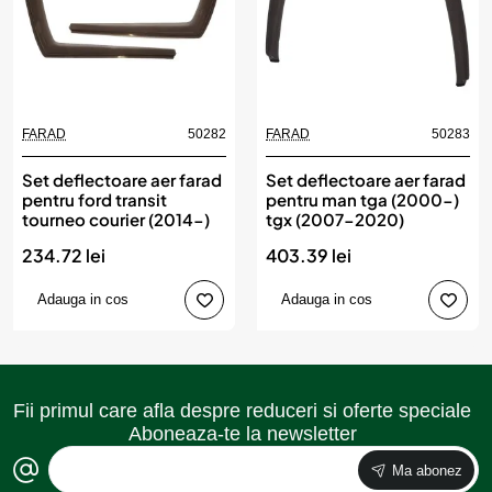
FARAD
50282
FARAD
50283
Set deflectoare aer farad
Set deflectoare aer farad
pentru ford transit
pentru man tga (2000-)
tourneo courier (2014-)
tgx (2007-2020)
234.72 lei
403.39 lei
Adauga in cos
Adauga in cos
Fii primul care afla despre reduceri si oferte speciale
Aboneaza-te la newsletter
Ma abonez