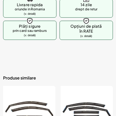
Livrare rapida
14 zile
oriunde in Romania
drept de retur
(v. detalii)
Plăți sigure
Opțiuni de plată
prin card sau ramburs
în RATE
(v. detalii)
(v. detalii)
Produse similare