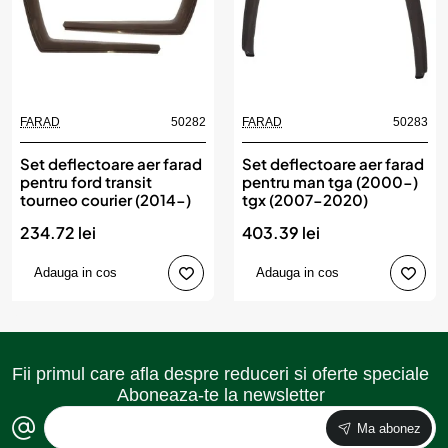
FARAD
50282
FARAD
50283
Set deflectoare aer farad
Set deflectoare aer farad
pentru ford transit
pentru man tga (2000-)
tourneo courier (2014-)
tgx (2007-2020)
234.72 lei
403.39 lei
Adauga in cos
Adauga in cos
Fii primul care afla despre reduceri si oferte speciale
Aboneaza-te la newsletter
Ma abonez