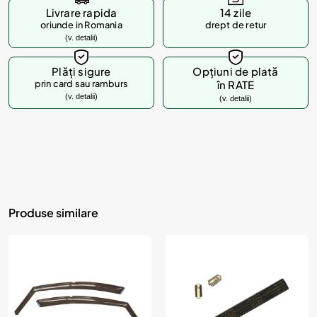
Livrare rapida
14 zile
oriunde in Romania
drept de retur
(v. detalii)
Plăți sigure
Opțiuni de plată
prin card sau ramburs
în RATE
(v. detalii)
(v. detalii)
Produse similare