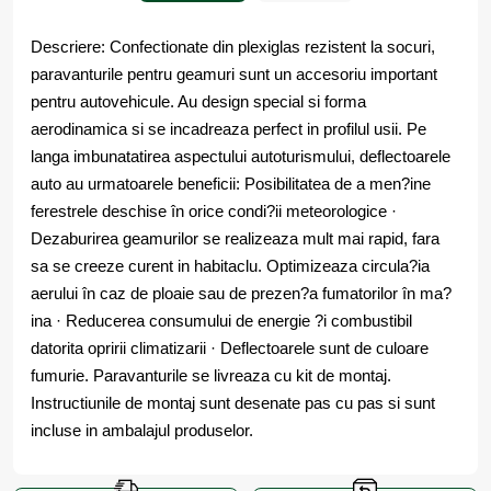
Descriere: Confectionate din plexiglas rezistent la socuri,
paravanturile pentru geamuri sunt un accesoriu important
pentru autovehicule. Au design special si forma
aerodinamica si se incadreaza perfect in profilul usii. Pe
langa imbunatatirea aspectului autoturismului, deflectoarele
auto au urmatoarele beneficii: Posibilitatea de a men?ine
ferestrele deschise în orice condi?ii meteorologice ·
Dezaburirea geamurilor se realizeaza mult mai rapid, fara
sa se creeze curent in habitaclu. Optimizeaza circula?ia
aerului în caz de ploaie sau de prezen?a fumatorilor în ma?
ina · Reducerea consumului de energie ?i combustibil
datorita opririi climatizarii · Deflectoarele sunt de culoare
fumurie. Paravanturile se livreaza cu kit de montaj.
Instructiunile de montaj sunt desenate pas cu pas si sunt
incluse in ambalajul produselor.