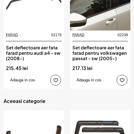
FARAD
02176
FARAD
02238
Set deflectoare aer fata
Set deflectoare aer fata
farad pentru audi a4 - sw
farad pentru volkswagen
(2008-)
passat - sw (2005-)
215.45 lei
217.13 lei
Adauga in cos
Adauga in cos
Aceeasi categorie