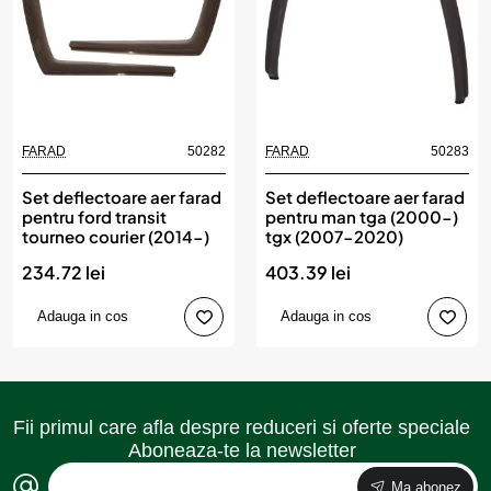
FARAD
50282
FARAD
50283
Set deflectoare aer farad
Set deflectoare aer farad
pentru ford transit
pentru man tga (2000-)
tourneo courier (2014-)
tgx (2007-2020)
234.72 lei
403.39 lei
Adauga in cos
Adauga in cos
Fii primul care afla despre reduceri si oferte speciale
Aboneaza-te la newsletter
Ma abonez