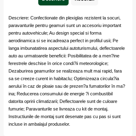
Descriere: Confectionate din plexiglas rezistent la socuri,
paravanturile pentru geamuri sunt un accesoriu important
pentru autovehicule; Au design special si forma
aerodinamica si se incadreaza perfect in profilul usii; Pe
langa imbunatatirea aspectului autoturismului, deflectoarele
auto au urmatoarele beneficii: Posibilitatea de a men?ine
ferestrele deschise în orice condi?ii meteorologice;
Dezaburirea geamurilor se realizeaza mult mai rapid, fara
sa se creeze curent in habitaclu; Optimizeaza circula?ia
aerului în caz de ploaie sau de prezen?a fumatorilor în ma?
ina; Reducerea consumului de energie ?i combustibil
datorita opririi climatizarii; Deflectoarele sunt de culoare
fumurie; Paravanturile se livreaza cu kit de montaj.
Instructiunile de montaj sunt desenate pas cu pas si sunt
incluse in ambalajul produselor.