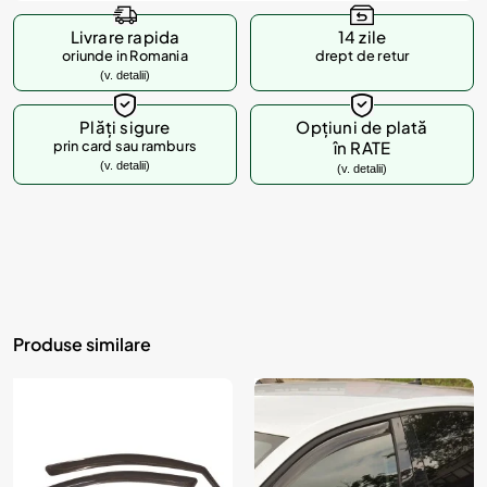
Livrare rapida
14 zile
oriunde in Romania
drept de retur
(v. detalii)
Plăți sigure
Opțiuni de plată
prin card sau ramburs
în RATE
(v. detalii)
(v. detalii)
Produse similare