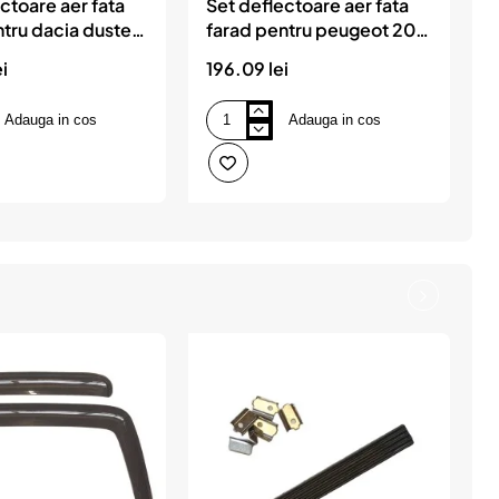
ctoare aer fata
Set deflectoare aer fata
S
tru dacia duster
farad pentru peugeot 207
8-)
- sw - 207+ (2006-)
i
196.09 lei
2
(
Adauga in cos
Adauga in cos
Set
S
deflectoare
d
aer
a
fata
f
farad
f
pentru
p
peugeot
207
x
-
(
sw
(
-
2
207+
x
(2006-)
(
(