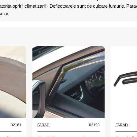
ta opririi climatizarii · Deflectoarele sunt de culoare fumurie. Parava
elor.
02181
FARAD
02193
FARAD