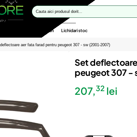
Cauta
aici
produsul
dorit...
te speciale
Oferte flash
Lichidari stoc
deflectoare aer fata farad pentru peugeot 307 - sw (2001-2007)
Set deflectoare
peugeot 307 -
32
207,
lei