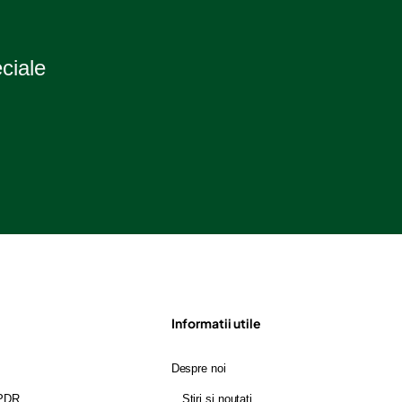
2
n
p
(
eciale
Informatii utile
Despre noi
GPDR
Stiri si noutati