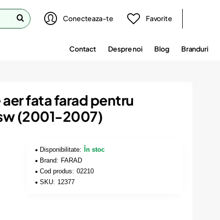
Conecteaza-te
Favorite
Contact
Despre noi
Blog
Branduri
 aer fata farad pentru
 sw (2001-2007)
Disponibilitate:
În stoc
Brand:
FARAD
Cod produs:
02210
SKU:
12377