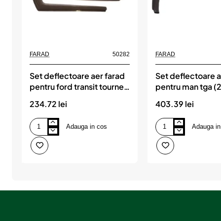
FARAD
50282
FARAD
Set deflectoare aer farad
Set deflectoare a
pentru ford transit tourneo
pentru man tga 
courier (2014-)
tgx (2007-2020
234.72 lei
403.39 lei
Adauga in cos
Adauga in
Set
Set
deflectoare
deflectoare
aer
aer
farad
farad
pentru
pentru
ford
man
transit
tga
tourneo
(2000-)
courier
tgx
(2014-)
(2007-
2020)