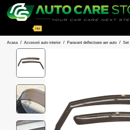
Categorii
Detailing auto
Accesorii
Pache
Hot
home
Acasa
Accesorii auto interior
Paravant deflectoare aer auto
Set 