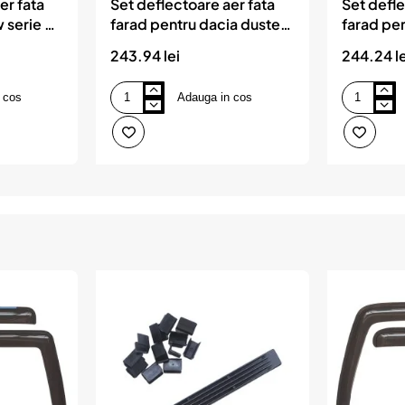
er fata
Set deflectoare aer fata
Set defle
 serie 3
farad pentru dacia duster
farad pen
997-2006)
4x4 (2014-)
4x4 (201
243.94 lei
244.24 le
 cos
Adauga in cos
Set
Set
deflectoare
deflectoare
aer
aer
fata
fata
farad
farad
pentru
pentru
dacia
dacia
duster
duster
4x4
4x4
(2014-)
(2018-)