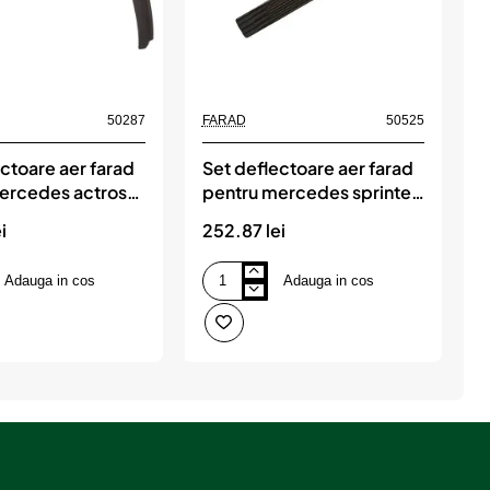
50287
FARAD
50525
F
ctoare aer farad
Set deflectoare aer farad
S
ercedes actros
pentru mercedes sprinter
p
(2006-2018)
2
i
252.87 lei
2
2
Adauga in cos
Adauga in cos
Set
S
deflectoare
d
aer
a
farad
f
pentru
p
mercedes
o
sprinter
v
(2006-
(
2018)
2
r
t
(