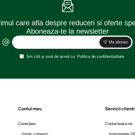
rimul care afla despre reduceri si oferte sp
Aboneaza-te la newsletter
Ma abonez
Am citit și sunt de acord cu
Politica de confidențialitate
Contul meu
Servicii clienti
Conectare
Contacteaza-ne
Istoric comenzi
Instrumente 