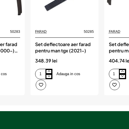
50283
FARAD
50285
FARAD
er farad
Set deflectoare aer farad
Set defle
(2000-)
pentru man tgx (2021-)
pentru m
)
(2012-)
348.39 lei
404.74 le
 cos
Adauga in cos
Set
Set
deflectoare
deflectoare
aer
aer
farad
farad
pentru
pentru
man
mercedes
tgx
actros
(2021-)
(2012-)