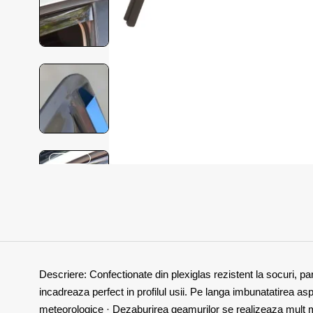
Descriere: Confectionate din plexiglas rezistent la socuri, 
incadreaza perfect in profilul usii. Pe langa imbunatatirea as
meteorologice · Dezaburirea geamurilor se realizeaza mult ma