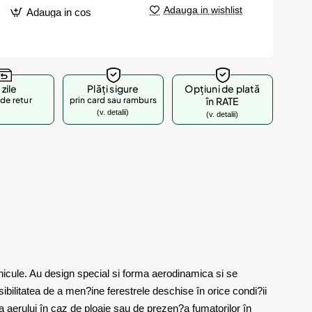
Adauga in wishlist
Adauga in cos
 zile
Plăți sigure
Opțiuni de plată
de retur
prin card sau ramburs
în RATE
(v. detalii)
(v. detalii)
hicule. Au design special si forma aerodinamica si se
sibilitatea de a men?ine ferestrele deschise în orice condi?ii
 aerului în caz de ploaie sau de prezen?a fumatorilor în