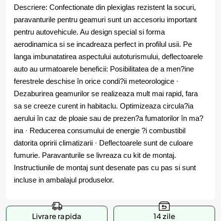
Descriere: Confectionate din plexiglas rezistent la socuri,
paravanturile pentru geamuri sunt un accesoriu important
pentru autovehicule. Au design special si forma
aerodinamica si se incadreaza perfect in profilul usii. Pe
langa imbunatatirea aspectului autoturismului, deflectoarele
auto au urmatoarele beneficii: Posibilitatea de a men?ine
ferestrele deschise în orice condi?ii meteorologice ·
Dezaburirea geamurilor se realizeaza mult mai rapid, fara
sa se creeze curent in habitaclu. Optimizeaza circula?ia
aerului în caz de ploaie sau de prezen?a fumatorilor în ma?
ina · Reducerea consumului de energie ?i combustibil
datorita opririi climatizarii · Deflectoarele sunt de culoare
fumurie. Paravanturile se livreaza cu kit de montaj.
Instructiunile de montaj sunt desenate pas cu pas si sunt
incluse in ambalajul produselor.
Livrare rapida
14 zile