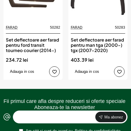
FARAD
50282
FARAD
50283
Set deflectoare aer farad
Set deflectoare aer farad
pentru ford transit
pentru man tga (2000-)
tourneo courier (2014-)
tgx (2007-2020)
234.72 lei
403.39 lei
Adauga in cos
Adauga in cos
Fii primul care afla despre reduceri si oferte speciale
Aboneaza-te la newsletter
Ma abonez
Am citit și sunt de acord cu
Politica de confidențialitate