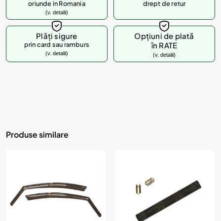
oriunde in Romania
drept de retur
(v. detalii)
Plăți sigure
Opțiuni de plată
prin card sau ramburs
în RATE
(v. detalii)
(v. detalii)
Produse similare