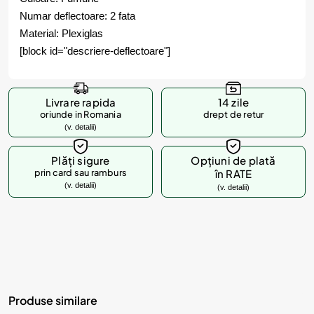
Numar deflectoare: 2 fata
Material: Plexiglas
[block id="descriere-deflectoare"]
Livrare rapida
14 zile
oriunde in Romania
drept de retur
(v. detalii)
Plăți sigure
Opțiuni de plată
prin card sau ramburs
în RATE
(v. detalii)
(v. detalii)
Produse similare