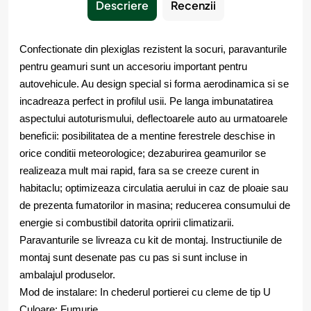
Descriere
Recenzii
Confectionate din plexiglas rezistent la socuri, paravanturile
pentru geamuri sunt un accesoriu important pentru
autovehicule. Au design special si forma aerodinamica si se
incadreaza perfect in profilul usii. Pe langa imbunatatirea
aspectului autoturismului, deflectoarele auto au urmatoarele
beneficii: posibilitatea de a mentine ferestrele deschise in
orice conditii meteorologice; dezaburirea geamurilor se
realizeaza mult mai rapid, fara sa se creeze curent in
habitaclu; optimizeaza circulatia aerului in caz de ploaie sau
de prezenta fumatorilor in masina; reducerea consumului de
energie si combustibil datorita opririi climatizarii.
Paravanturile se livreaza cu kit de montaj. Instructiunile de
montaj sunt desenate pas cu pas si sunt incluse in
ambalajul produselor.
Mod de instalare: In chederul portierei cu cleme de tip U
Culoare: Fumurie