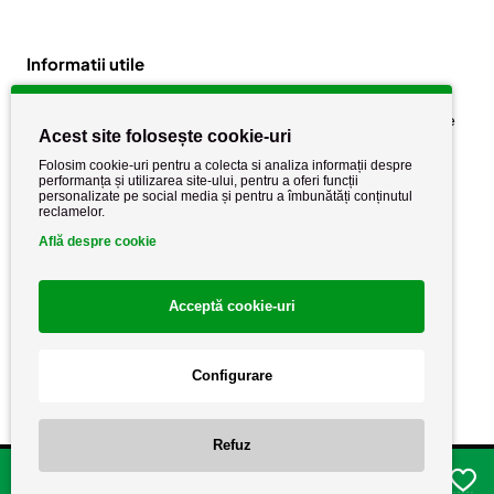
Informatii utile
Despre noi
Politica de confidențialitate
Acest site folosește cookie-uri
Stiri si noutati
Politica de retur
Folosim cookie-uri pentru a colecta si analiza informații despre
Politica de cookie
performanța și utilizarea site-ului, pentru a oferi funcții
Termeni si conditii
personalizate pe social media și pentru a îmbunătăți conținutul
reclamelor.
Află despre cookie
Acceptă cookie-uri
Configurare
Copyright AutoCareStore.ro © 2026 Toate drepturile rezervate.
Refuz
Adauga in cos