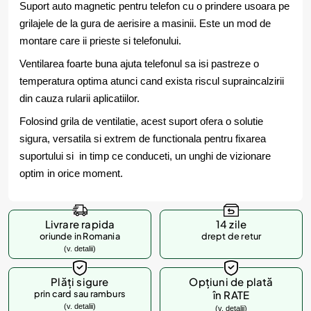
Suport auto magnetic pentru telefon cu o prindere usoara pe
grilajele de la gura de aerisire a masinii. Este un mod de
montare care ii prieste si telefonului.
Ventilarea foarte buna ajuta telefonul sa isi pastreze o
temperatura optima atunci cand exista riscul supraincalzirii
din cauza rularii aplicatiilor.
Folosind grila de ventilatie, acest suport ofera o solutie
sigura, versatila si extrem de functionala pentru fixarea
suportului si in timp ce conduceti, un unghi de vizionare
optim in orice moment.
Livrare rapida
14 zile
oriunde in Romania
drept de retur
(v. detalii)
Plăți sigure
Opțiuni de plată
prin card sau ramburs
în RATE
(v. detalii)
(v. detalii)