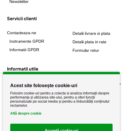
Newsletter
Servicii clienti
Contacteaza-ne
Detalii livrare si plata
Instrumente GPDR
Detalii plata in rate
Informatii GPDR
Formular retur
Informatii utile
Despre noi
Politica de confidențialitate
Acest site folosește cookie-uri
Stiri si noutati
Politica de retur
Folosim cookie-uri pentru a colecta si analiza informații despre
performanța și utilizarea site-ului, pentru a oferi funcții
Politica de cookie
Termeni si conditii
personalizate pe social media și pentru a îmbunătăți conținutul
reclamelor.
Află despre cookie
Acceptă cookie-uri