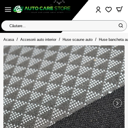
Căutare...
home
Acasa
Accesorii auto interior
Huse scaune auto
Huse bancheta au