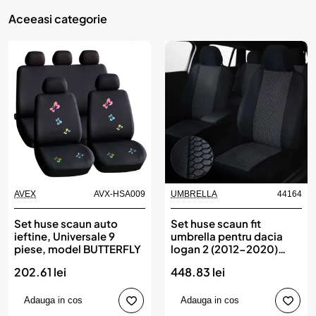
Aceeasi categorie
AVEX
AVX-HSA009
UMBRELLA
44164
Set huse scaun auto
Set huse scaun fit
ieftine, Universale 9
umbrella pentru dacia
piese, model BUTTERFLY
logan 2 (2012-2020)
(bancheta fractionata)
202.61 lei
448.83 lei
Adauga in cos
Adauga in cos