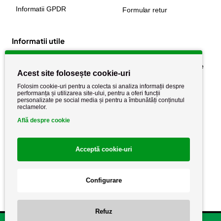
Informatii GPDR
Formular retur
Informatii utile
Despre noi
Politica de confidențialitate
Acest site folosește cookie-uri
Stiri si noutati
Politica de retur
Folosim cookie-uri pentru a colecta si analiza informații despre
Politica de cookie
performanța și utilizarea site-ului, pentru a oferi funcții
Termeni si conditii
personalizate pe social media și pentru a îmbunătăți conținutul
reclamelor.
Află despre cookie
Acceptă cookie-uri
Configurare
Copyright AutoCareStore.ro © 2026 Toate drepturile rezervate.
Refuz