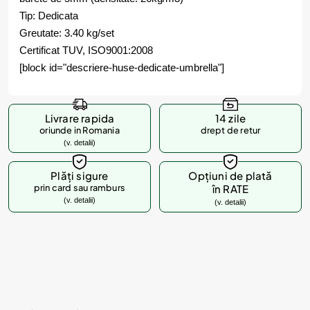
Tip: Dedicata
Greutate: 3.40 kg/set
Certificat TUV, ISO9001:2008
[block id="descriere-huse-dedicate-umbrella"]
Livrare rapida
14 zile
oriunde in Romania
drept de retur
(v. detalii)
Plăți sigure
Opțiuni de plată
prin card sau ramburs
în RATE
(v. detalii)
(v. detalii)