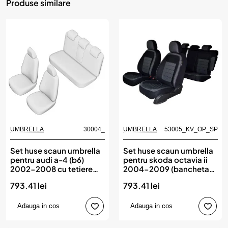
Produse similare
UMBRELLA
30004_
UMBRELLA
53005_KV_OP_SP
Set huse scaun umbrella
Set huse scaun umbrella
pentru audi a-4 (b6)
pentru skoda octavia ii
2002-2008 cu tetiere
2004-2009 (bancheta
spate in forma de l
fractionata) tip 2 cu
793.41 lei
793.41 lei
tetiere spate in forma de l
Adauga in cos
Adauga in cos