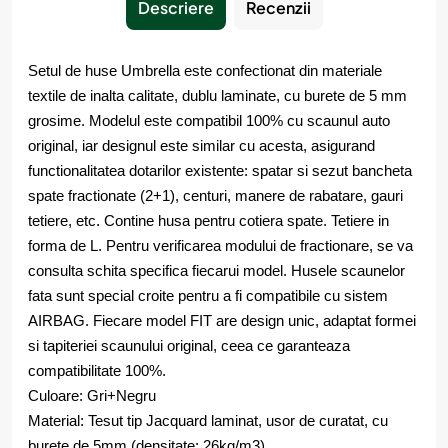
Descriere
Recenzii
Setul de huse Umbrella este confectionat din materiale
textile de inalta calitate, dublu laminate, cu burete de 5 mm
grosime. Modelul este compatibil 100% cu scaunul auto
original, iar designul este similar cu acesta, asigurand
functionalitatea dotarilor existente: spatar si sezut bancheta
spate fractionate (2+1), centuri, manere de rabatare, gauri
tetiere, etc. Contine husa pentru cotiera spate. Tetiere in
forma de L. Pentru verificarea modului de fractionare, se va
consulta schita specifica fiecarui model. Husele scaunelor
fata sunt special croite pentru a fi compatibile cu sistem
AIRBAG. Fiecare model FIT are design unic, adaptat formei
si tapiteriei scaunului original, ceea ce garanteaza
compatibilitate 100%.
Culoare: Gri+Negru
Material: Tesut tip Jacquard laminat, usor de curatat, cu
burete de 5mm (densitate: 26kg/m3)