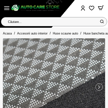
Căutare...
home
Acasa
Accesorii auto interior
Huse scaune auto
Huse bancheta au