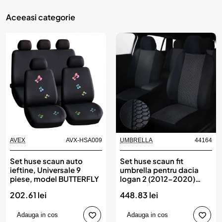
Aceeasi categorie
AVEX
AVX-HSA009
UMBRELLA
44164
Set huse scaun auto
Set huse scaun fit
ieftine, Universale 9
umbrella pentru dacia
piese, model BUTTERFLY
logan 2 (2012-2020)
(bancheta fractionata)
202.61 lei
448.83 lei
Adauga in cos
Adauga in cos