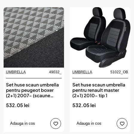
UMBRELLA
49032_
UMBRELLA
51022_OB
Set huse scaun umbrella
Set huse scaun umbrella
pentru peugeot boxer
pentru renault master
(2+1) 2007- (scaune
(2+1) 2010- tip 1
individuale spate)
532.05 lei
532.05 lei
Adauga in cos
Adauga in cos