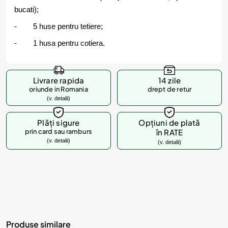
bucati);
- 5 huse pentru tetiere;
- 1 husa pentru cotiera.
Livrare rapida
14 zile
oriunde in Romania
drept de retur
(v. detalii)
Plăți sigure
Opțiuni de plată
prin card sau ramburs
în RATE
(v. detalii)
(v. detalii)
Produse similare