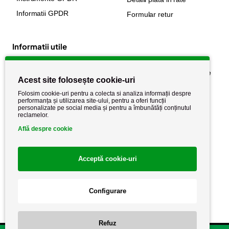
Informatii GPDR
Formular retur
Informatii utile
Despre noi
Politica de confidențialitate
Acest site folosește cookie-uri
Stiri si noutati
Politica de retur
Folosim cookie-uri pentru a colecta si analiza informații despre
Politica de cookie
performanța și utilizarea site-ului, pentru a oferi funcții
Termeni si conditii
personalizate pe social media și pentru a îmbunătăți conținutul
reclamelor.
Află despre cookie
Acceptă cookie-uri
Configurare
Copyright AutoCareStore.ro © 2026 Toate drepturile rezervate.
Refuz