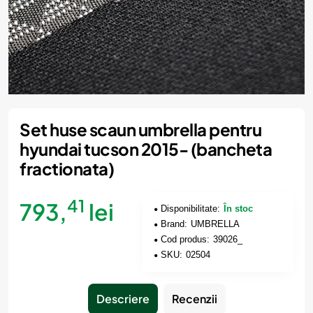
Set huse scaun umbrella pentru
hyundai tucson 2015- (bancheta
fractionata)
41
793,
lei
Disponibilitate:
În stoc
Brand:
UMBRELLA
Cod produs:
39026_
SKU:
02504
Descriere
Recenzii