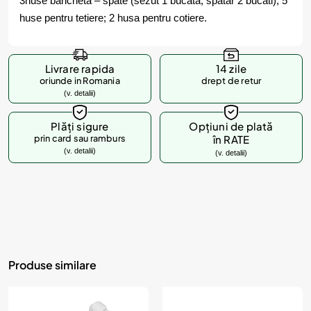
3huse bancheta – spate (sezut 1 bucata, spatar 2 bucati); 5
huse pentru tetiere; 2 husa pentru cotiere.
Livrare rapida
14 zile
oriunde in Romania
drept de retur
(v. detalii)
Plăți sigure
Opțiuni de plată
prin card sau ramburs
în RATE
(v. detalii)
(v. detalii)
Produse similare