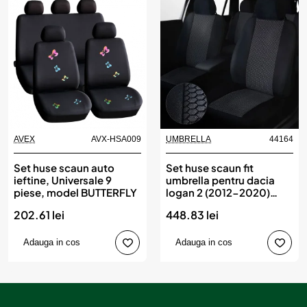
AVEX
AVX-HSA009
UMBRELLA
44164
Set huse scaun auto
Set huse scaun fit
ieftine, Universale 9
umbrella pentru dacia
piese, model BUTTERFLY
logan 2 (2012-2020)
(bancheta fractionata)
202.61 lei
448.83 lei
Adauga in cos
Adauga in cos