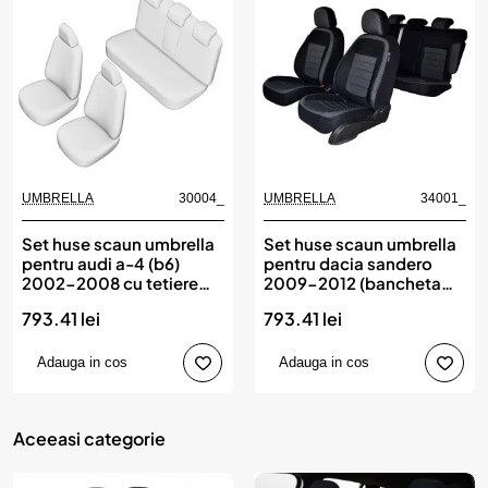
UMBRELLA
30004_
UMBRELLA
34001_
Set huse scaun umbrella
Set huse scaun umbrella
pentru audi a-4 (b6)
pentru dacia sandero
2002-2008 cu tetiere
2009-2012 (bancheta
spate in forma de l
fractionata) cu tetiere
793.41 lei
793.41 lei
spate in forma de l
Adauga in cos
Adauga in cos
Aceeasi categorie