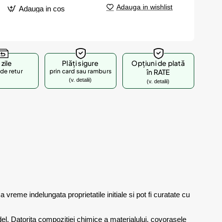
Adauga in wishlist
Adauga in cos
 zile
Plăți sigure
Opțiuni de plată
de retur
prin card sau ramburs
în RATE
(v. detalii)
(v. detalii)
indelungata proprietatile initiale si pot fi curatate cu
el. Datorita compozitiei chimice a materialului, covorasele