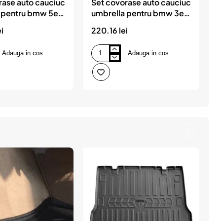
rase auto cauciuc
Set covorase auto cauciuc
 pentru bmw 5er
umbrella pentru bmw 3er
u
) (2004-2010)
(e 90) (2004-2013)
i
220.16 lei
2
Adauga in cos
Adauga in cos
Set
S
covorase
c
auto
a
cauciuc
c
umbrella
u
pentru
p
bmw
a
3er
a
(e
(
90)
(
(2004-
2
2013)