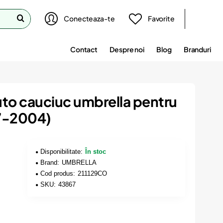
Conecteaza-te
Favorite
Contact
Despre noi
Blog
Branduri
uto cauciuc umbrella pentru
97-2004)
Disponibilitate:
În stoc
Brand:
UMBRELLA
Cod produs:
211129CO
SKU:
43867