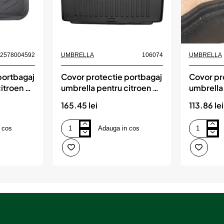
Nou
82578004592
UMBRELLA
106074
UMBRELLA
portbagaj
Covor protectie portbagaj
Covor pr
itroen c4
umbrella pentru citroen c5
umbrella
combi (2008-2017)
duster 4
165.45 lei
113.86 lei
 cos
Adauga in cos
Covor
Covor
protectie
protectie
portbagaj
portbagaj
umbrella
umbrella
pentru
pentru
citroen
dacia
c5
duster
combi
4x4
(2008-
2022-
2017)