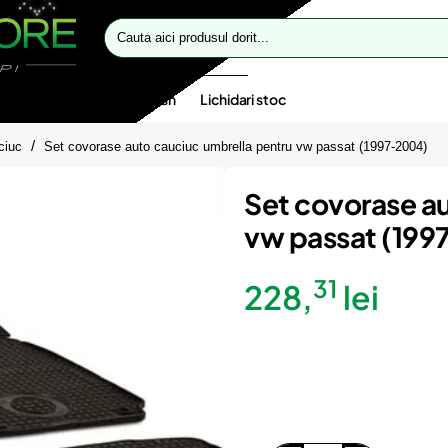
Cauta
aici
produsul
dorit...
te speciale
Oferte flash
Lichidari stoc
ciuc
Set covorase auto cauciuc umbrella pentru vw passat (1997-2004)
Set covorase a
vw passat (19
31
228,
lei