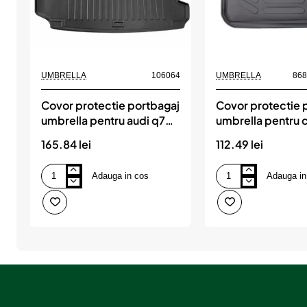
UMBRELLA
106064
UMBRELLA
86
Covor protectie portbagaj
Covor protectie 
umbrella pentru audi q7
umbrella pentru c
(4m) (2015-)
i 2004-2010
165.84 lei
112.49 lei
Adauga in cos
Adauga in
Covor
Covor
protectie
protectie
portbagaj
portbagaj
umbrella
umbrella
pentru
pentru
audi
citroen
q7
c4
(4m)
i
(2015-)
2004-
2010