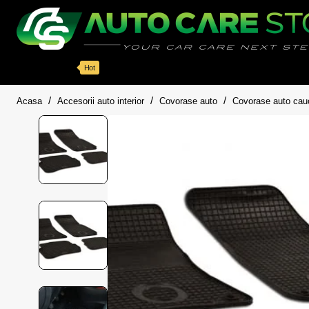
Categorii
Detailing auto
Accesorii
Pache
Hot
home
Acasa
Accesorii auto interior
Covorase auto
Covorase auto cau