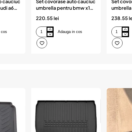
o cauciuc
Set covorase auto cauciuc
Set covo
audi a6
umbrella pentru bmw x1
umbrella
)
(e84) (2009-2015). 1er
(e60/e61
220.55 lei
238.55 le
(e87) (2004-2013)
 cos
Adauga in cos
Set
Set
covorase
covorase
auto
auto
cauciuc
cauciuc
umbrella
umbrella
pentru
pentru
bmw
bmw
x1
5er
(e84)
(e60/e61)
(2009-
(2004-
2015).
2010)
1er
(e87)
(2004-
2013)