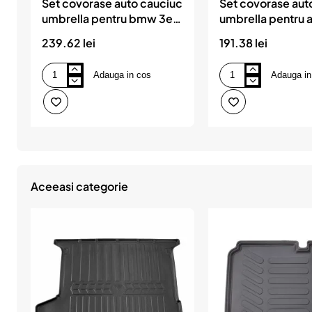
Set covorase auto cauciuc
Set covorase aut
umbrella pentru bmw 3er
umbrella pentru 
(e 46) (1998-2004)
(c6) (2004-2006
239.62 lei
191.38 lei
Adauga in cos
Adauga in
Set
Set
covorase
covorase
auto
auto
cauciuc
cauciuc
umbrella
umbrella
pentru
pentru
bmw
audi
3er
a6
(e
(c6)
46)
(2004-
Aceeasi categorie
(1998-
2006)
2004)