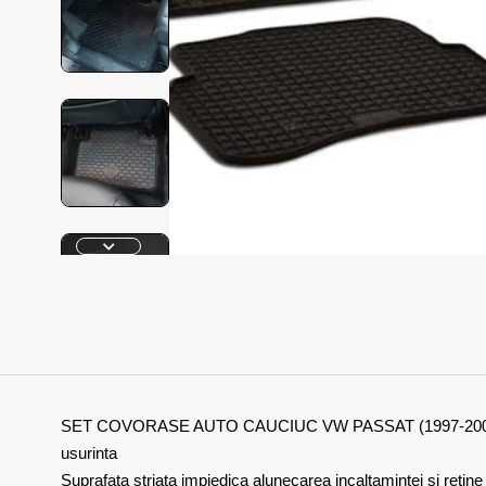
SET COVORASE AUTO CAUCIUC VW PASSAT (1997-2004). 211129C
usurinta
Suprafata striata impiedica alunecarea incaltamintei si retin