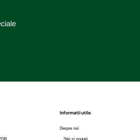
2
eciale
Informatii utile
Despre noi
GPDR
Stiri si noutati