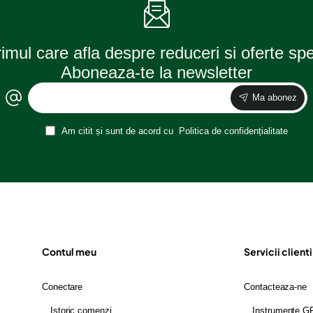
rimul care afla despre reduceri si oferte sp
Aboneaza-te la newsletter
Ma abonez
Am citit și sunt de acord cu
Politica de confidențialitate
Contul meu
Servicii clienti
Conectare
Contacteaza-ne
Istoric comenzi
Instrumente 