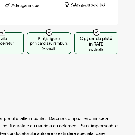
Adauga in wishlist
Adauga in cos
 zile
Plăți sigure
Opțiuni de plată
de retur
prin card sau ramburs
în RATE
(v. detalii)
(v. detalii)
raful si alte impuritati. Datorita compozitiei chimice a
si pot fi curatate cu usurinta cu detergenti. Sunt impermeabile
rtea conducatorului auto are o extindere speciala, care