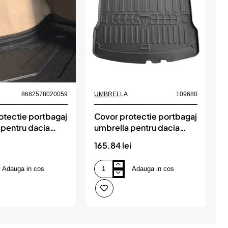
Nou
8682578020059
UMBRELLA
109680
otectie portbagaj
Covor protectie portbagaj
 pentru dacia
umbrella pentru dacia
u
x4 2022-
logan i mcv 5 locuri
165.84 lei
1
(20062012)
j
Adauga in cos
Adauga in cos
Covor
C
protectie
p
portbagaj
p
umbrella
u
pentru
p
dacia
f
logan
f