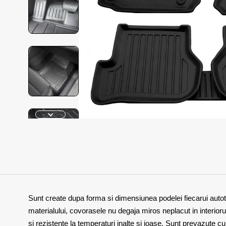
Sunt create dupa forma si dimensiunea podelei fiecarui autotu
materialului, covorasele nu degaja miros neplacut in interiorul
si rezistente la temperaturi inalte si joase. Sunt prevazute 