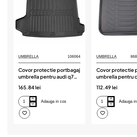
UMBRELLA
106064
UMBRELLA
86
Covor protectie portbagaj
Covor protectie 
umbrella pentru audi q7
umbrella pentru c
(4m) (2015-)
i 2004-2010
165.84 lei
112.49 lei
Adauga in cos
Adauga in
Covor
Covor
protectie
protectie
portbagaj
portbagaj
umbrella
umbrella
pentru
pentru
audi
citroen
q7
c4