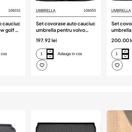
106031
UMBRELLA
106055
UMBRELLA
o cauciuc
Set covorase auto cauciuc
Set covo
w golf vii
umbrella pentru volvo
umbrella
xc60 (2008-2017)
(e60) 2
197.92 lei
200.00 l
 cos
Adauga in cos
Set
Set
covorase
covorase
auto
auto
cauciuc
cauciuc
umbrella
umbrella
pentru
pentru
volvo
bmw
xc60
5
(2008-
(e60)
2017)
2wd
(2003-
2010)