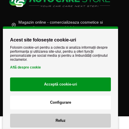
Magazin online - comercializeaza cosmetice si
accesorii auto, moto, atv, biciclete, camioane
(+40) 745 848 890
Acest site folosește cookie-uri
comenzi@autocarestore.ro
Folosim cookie-uri pentru a colecta si analiza informații despre
performanța și utilizarea site-ului, pentru a oferi funcții
personalizate pe social media și pentru a îmbunătăți conținutul
reclamelor.
Află despre cookie
Acceptă cookie-uri
Configurare
Refuz