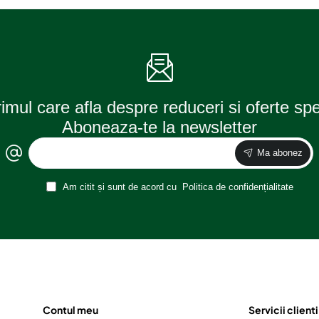
combi
4x4
(2008-
2022-
2017)
rimul care afla despre reduceri si oferte sp
Aboneaza-te la newsletter
Ma abonez
Am citit și sunt de acord cu
Politica de confidențialitate
Contul meu
Servicii clienti