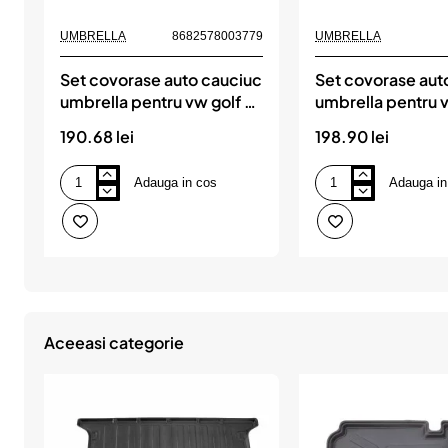
UMBRELLA
8682578003779
UMBRELLA
Set covorase auto cauciuc
Set covorase aut
umbrella pentru vw golf 5
umbrella pentru v
2003-2009
(2012-2020)
190.68 lei
198.90 lei
Adauga in cos
Adauga in
Set
Set
covorase
covorase
auto
auto
cauciuc
cauciuc
umbrella
umbrella
pentru
pentru
vw
vw
golf
golf
5
vii
2003-
(2012-
Aceeasi categorie
2009
2020)