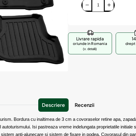
Livrare rapida
14
oriunde in Romania
drept 
(v. detalii)
Descriere
Recenzii
rism. Bordura cu inaltimea de 3 cm a covoraselor retine apa, zapada, p
 autoturismului. Isi pastreaza vreme indelungata proprietatile initiale 
cu sistem anti-alunecare si sistem de fixare in podea. Covorasul din pa