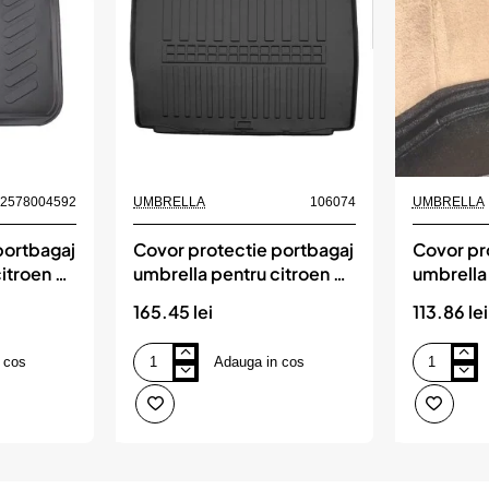
Nou
82578004592
UMBRELLA
106074
UMBRELLA
portbagaj
Covor protectie portbagaj
Covor pr
itroen c4
umbrella pentru citroen c5
umbrella
combi (2008-2017)
duster 4
165.45 lei
113.86 lei
 cos
Adauga in cos
Covor
Covor
protectie
protectie
portbagaj
portbagaj
umbrella
umbrella
pentru
pentru
citroen
dacia
c5
duster