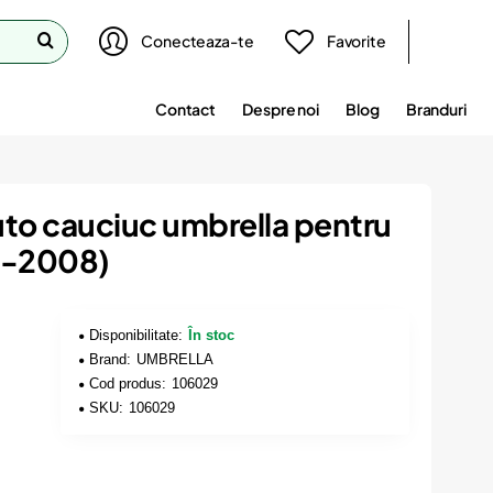
Conecteaza-te
Favorite
Contact
Despre noi
Blog
Branduri
uto cauciuc umbrella pentru
3-2008)
Disponibilitate:
În stoc
Brand:
UMBRELLA
Cod produs:
106029
SKU:
106029