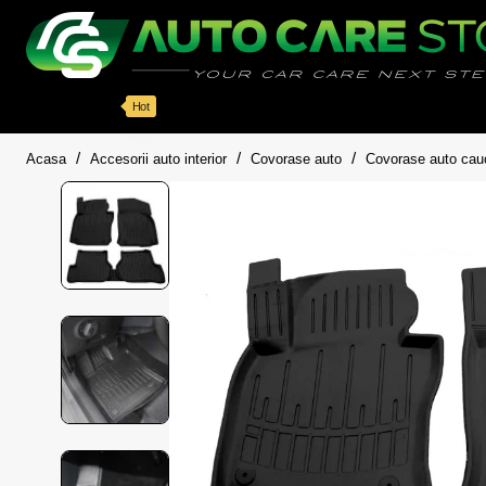
Categorii
Detailing auto
Accesorii
Pache
Hot
home
Acasa
Accesorii auto interior
Covorase auto
Covorase auto cau