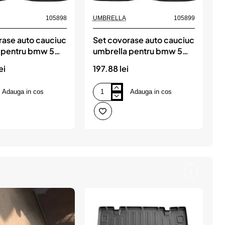
105898
UMBRELLA
105899
rase auto cauciuc
Set covorase auto cauciuc
 pentru bmw 5
umbrella pentru bmw 5
u
wd (2003-2010)
(e61) 2wd (2003-2010)
ei
197.88 lei
1
Adauga in cos
Adauga in cos
Set
S
covorase
c
auto
a
cauciuc
c
umbrella
u
pentru
p
bmw
v
5
g
(e61)
p
2wd
(
(2003-
2
2010)