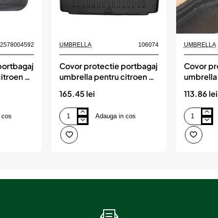
Nou
82578004592
UMBRELLA
106074
UMBRELLA
portbagaj
Covor protectie portbagaj
Covor pr
itroen c4
umbrella pentru citroen c5
umbrella
combi (2008-2017)
duster 4
165.45 lei
113.86 lei
 cos
Adauga in cos
Covor
Covor
protectie
protectie
portbagaj
portbagaj
umbrella
umbrella
pentru
pentru
citroen
dacia
c5
duster
combi
4x4
(2008-
2022-
2017)