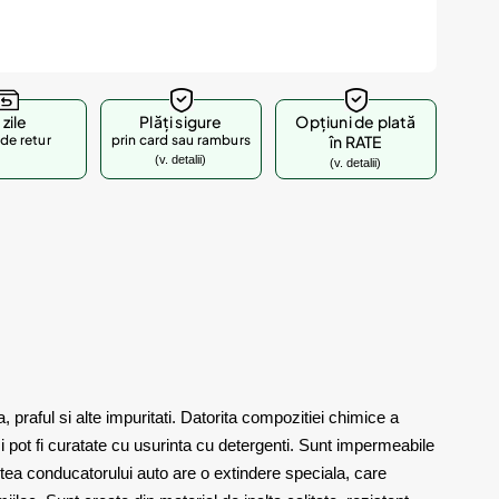
 zile
Plăți sigure
Opțiuni de plată
de retur
prin card sau ramburs
în RATE
(v. detalii)
(v. detalii)
raful si alte impuritati. Datorita compozitiei chimice a
si pot fi curatate cu usurinta cu detergenti. Sunt impermeabile
rtea conducatorului auto are o extindere speciala, care