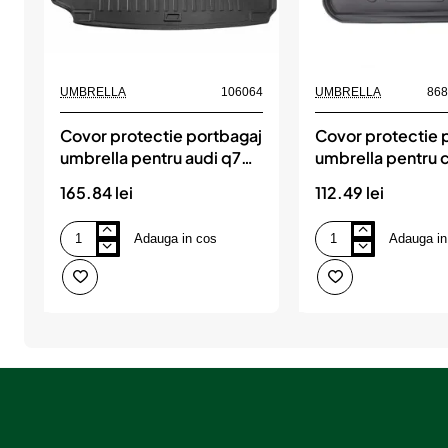
UMBRELLA
106064
UMBRELLA
86
Covor protectie portbagaj
Covor protectie 
umbrella pentru audi q7
umbrella pentru c
(4m) (2015-)
i 2004-2010
165.84 lei
112.49 lei
Adauga in cos
Adauga in
Covor
Covor
protectie
protectie
portbagaj
portbagaj
umbrella
umbrella
pentru
pentru
audi
citroen
q7
c4
(4m)
i
(2015-)
2004-
2010