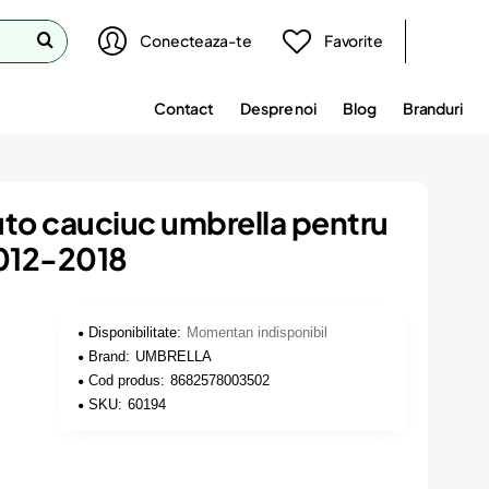
Conecteaza-te
Favorite
Contact
Despre noi
Blog
Branduri
uto cauciuc umbrella pentru
 2012-2018
Disponibilitate:
Momentan indisponibil
Brand:
UMBRELLA
Cod produs:
8682578003502
SKU:
60194