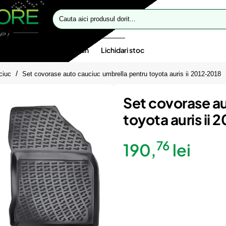
Cauta
aici
produsul
dorit...
te speciale
Oferte flash
Lichidari stoc
ciuc
Set covorase auto cauciuc umbrella pentru toyota auris ii 2012-2018
Set covorase a
toyota auris ii
76
190,
lei