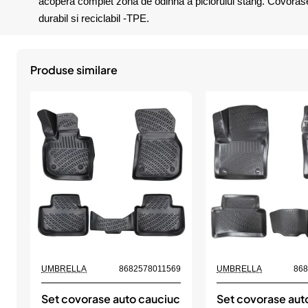
acopera complet zona de odihna a piciorului stang. Covorasele 
durabil si reciclabil -TPE.
Produse similare
UMBRELLA
8682578011569
UMBRELLA
86
Set covorase auto cauciuc
Set covorase aut