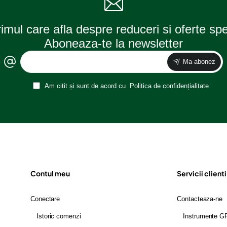
rimul care afla despre reduceri si oferte sp
Aboneaza-te la newsletter
Ma abonez
Am citit și sunt de acord cu
Politica de confidențialitate
Contul meu
Servicii clienti
Conectare
Contacteaza-ne
Istoric comenzi
Instrumente 