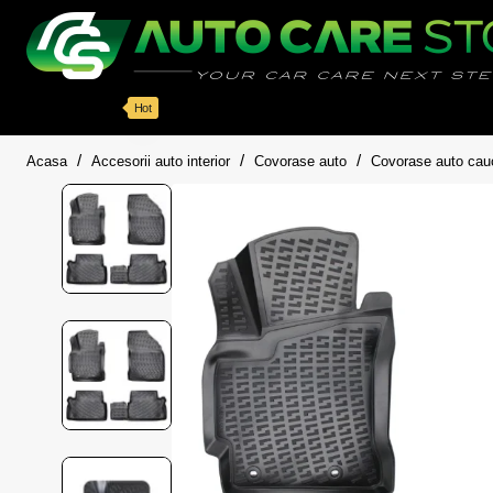
Categorii
Detailing auto
Accesorii
Pache
Hot
home
Acasa
Accesorii auto interior
Covorase auto
Covorase auto cau