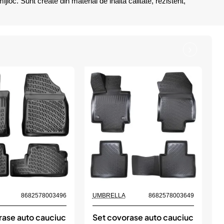
loc. Sunt create din material de inalta calitate, rezistent,
8682578003496
UMBRELLA
8682578003649
rase auto cauciuc
Set covorase auto cauciuc