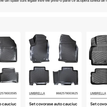
din spate sunt legate intre ele printr-o parte ce acopera tunelul de mij
82578003595
UMBRELLA
8682578003625
UMBRELLA
o cauciuc
Set covorase auto cauciuc
Set covo