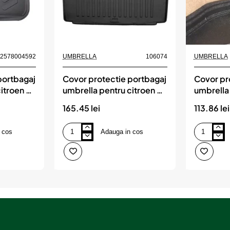
Nou
82578004592
UMBRELLA
106074
UMBRELLA
portbagaj
Covor protectie portbagaj
Covor pr
itroen c4
umbrella pentru citroen c5
umbrella
combi (2008-2017)
duster 4
165.45 lei
113.86 lei
 cos
Adauga in cos
Covor
Covor
protectie
protectie
portbagaj
portbagaj
umbrella
umbrella
pentru
pentru
citroen
dacia
c5
duster
combi
4x4
(2008-
2022-
2017)