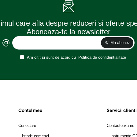
rimul care afla despre reduceri si oferte sp
Aboneaza-te la newsletter
Ma abonez
Am citit și sunt de acord cu
Politica de confidențialitate
Contul meu
Servicii clienti
Conectare
Contacteaza-ne
Istoric comenzi
Instrumente 