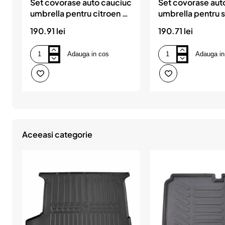
Set covorase auto cauciuc
Set covorase aut
umbrella pentru citroen c5
umbrella pentru 
i (dc / de)2001-2007
octavia i 1996-2
190.91 lei
190.71 lei
Adauga in cos
Adauga in
Set
Set
covorase
covorase
auto
auto
cauciuc
cauciuc
umbrella
umbrella
pentru
pentru
citroen
skoda
c5
octavia
i
i
(dc
1996-
Aceeasi categorie
/
2001
de)2001-
2007