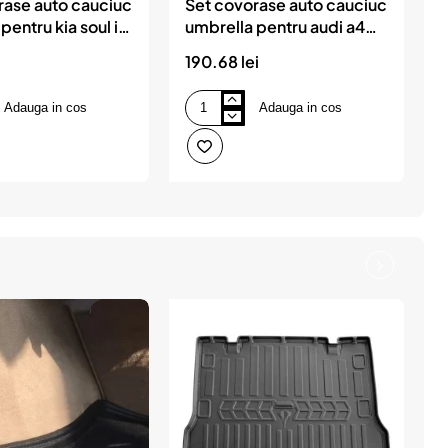
rase auto cauciuc
Set covorase auto cauciuc
pentru kia soul i
umbrella pentru audi a4
14
b6 2001-2006 / b7 (typ
s
190.68 lei
2
8e / 8h) 2004-2009
Adauga in cos
Adauga in cos
Set
S
covorase
c
auto
a
cauciuc
c
umbrella
u
pentru
p
audi
s
a4
s
b6
ii
2001-
(
2006
(
/
2
b7
(typ
8e
/
8h)
2004-
2009