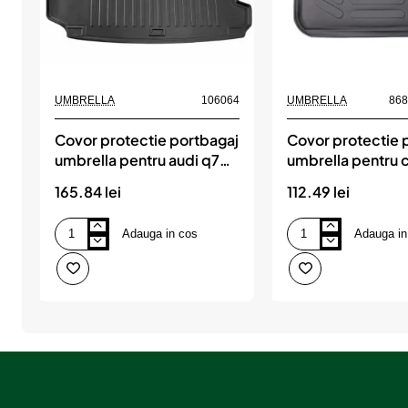
UMBRELLA
106064
UMBRELLA
86
Covor protectie portbagaj
Covor protectie 
umbrella pentru audi q7
umbrella pentru c
(4m) (2015-)
i 2004-2010
165.84 lei
112.49 lei
Adauga in cos
Adauga in
Covor
Covor
protectie
protectie
portbagaj
portbagaj
umbrella
umbrella
pentru
pentru
audi
citroen
q7
c4
(4m)
i
(2015-)
2004-
2010