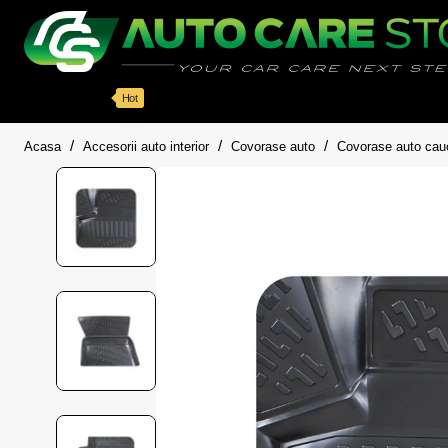
Categorii
Detailing auto
Accesorii
Pache
Hot
home
Acasa
Accesorii auto interior
Covorase auto
Covorase auto cau