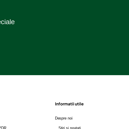
2
eciale
Informatii utile
Despre noi
GPDR
Stiri si noutati