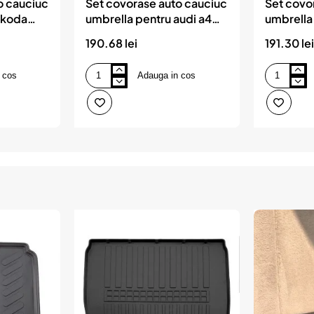
o cauciuc
Set covorase auto cauciuc
Set covo
skoda
umbrella pentru audi a4
umbrella 
001
b5 (typ 8d) 1994-2001
2008-20
190.68 lei
191.30 lei
 cos
Adauga in cos
Set
Set
covorase
covorase
auto
auto
cauciuc
cauciuc
umbrella
umbrella
pentru
pentru
audi
kia
a4
soul
b5
i
(typ
2008-
8d)
2014
1994-
2001