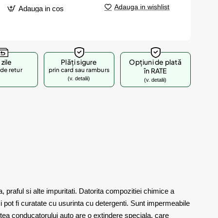
Adauga in wishlist
Adauga in cos
 zile
Plăți sigure
Opțiuni de plată
de retur
prin card sau ramburs
în RATE
(v. detalii)
(v. detalii)
raful si alte impuritati. Datorita compozitiei chimice a
si pot fi curatate cu usurinta cu detergenti. Sunt impermeabile
rtea conducatorului auto are o extindere speciala, care