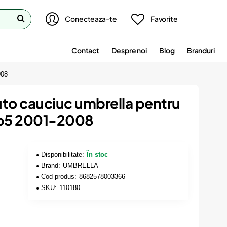
Conecteaza-te
Favorite
Contact
Despre noi
Blog
Branduri
008
uto cauciuc umbrella pentru
 b5 2001-2008
Disponibilitate:
În stoc
Brand:
UMBRELLA
Cod produs:
8682578003366
SKU:
110180