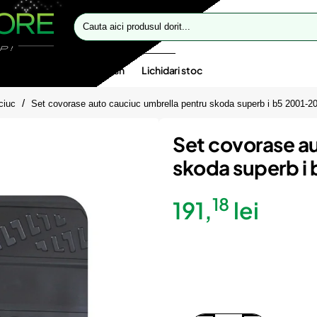
Cauta
aici
produsul
dorit...
te speciale
Oferte flash
Lichidari stoc
ciuc
Set covorase auto cauciuc umbrella pentru skoda superb i b5 2001-2
Set covorase a
skoda superb i
18
191,
lei