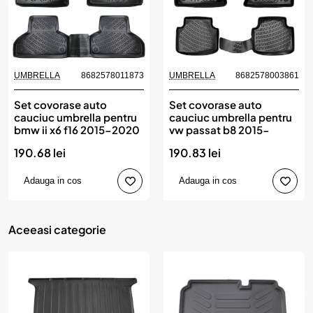
UMBRELLA
8682578011873
UMBRELLA
8682578003861
Set covorase auto
Set covorase auto
cauciuc umbrella pentru
cauciuc umbrella pentru
bmw ii x6 f16 2015-2020
vw passat b8 2015-
190.68 lei
190.83 lei
Adauga in cos
Adauga in cos
Aceeasi categorie