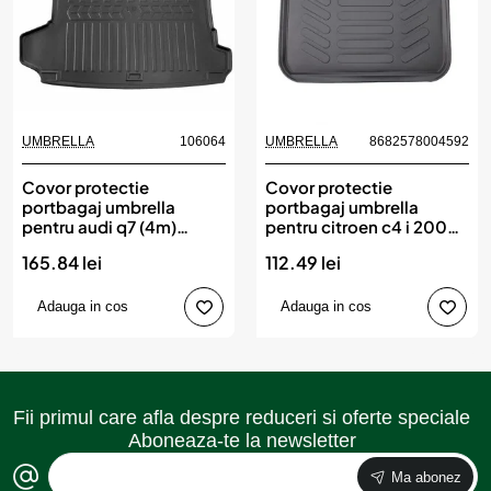
UMBRELLA
106064
UMBRELLA
8682578004592
Covor protectie
Covor protectie
portbagaj umbrella
portbagaj umbrella
pentru audi q7 (4m)
pentru citroen c4 i 2004-
(2015-)
2010
165.84 lei
112.49 lei
Adauga in cos
Adauga in cos
Fii primul care afla despre reduceri si oferte speciale
Aboneaza-te la newsletter
Ma abonez