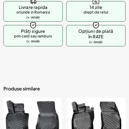
Livrare rapida
14 zile
oriunde in Romania
drept de retur
(v. detalii)
Plăți sigure
Opțiuni de plată
prin card sau ramburs
în RATE
(v. detalii)
(v. detalii)
Produse similare