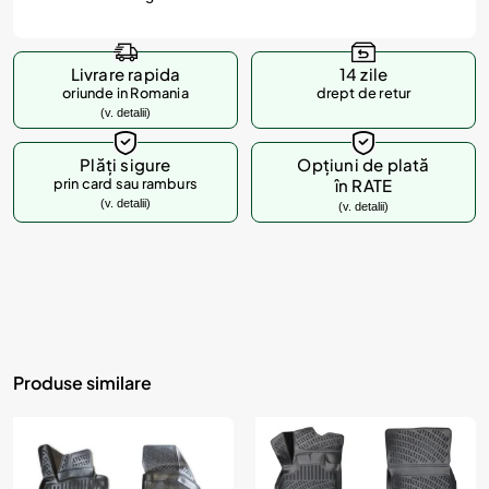
Livrare rapida
14 zile
oriunde in Romania
drept de retur
(v. detalii)
Plăți sigure
Opțiuni de plată
prin card sau ramburs
în RATE
(v. detalii)
(v. detalii)
Produse similare