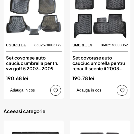
UMBRELLA
8682578003779
UMBRELLA
8682578003052
Set covorase auto
Set covorase auto
cauciuc umbrella pentru
cauciuc umbrella pentru
vw golf 5 2003-2009
renault scenic ii 2003-
2009
190.68 lei
190.78 lei
Adauga in cos
Adauga in cos
Aceeasi categorie