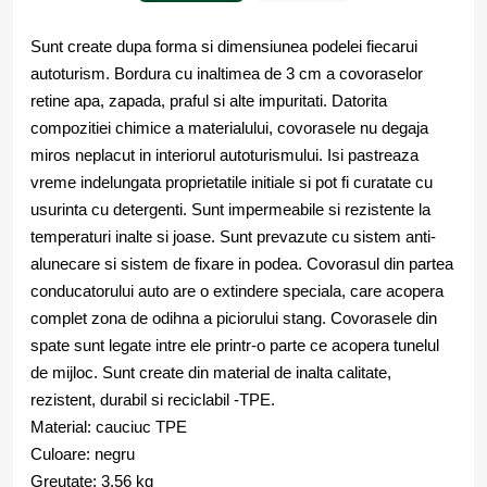
Sunt create dupa forma si dimensiunea podelei fiecarui
autoturism. Bordura cu inaltimea de 3 cm a covoraselor
retine apa, zapada, praful si alte impuritati. Datorita
compozitiei chimice a materialului, covorasele nu degaja
miros neplacut in interiorul autoturismului. Isi pastreaza
vreme indelungata proprietatile initiale si pot fi curatate cu
usurinta cu detergenti. Sunt impermeabile si rezistente la
temperaturi inalte si joase. Sunt prevazute cu sistem anti-
alunecare si sistem de fixare in podea. Covorasul din partea
conducatorului auto are o extindere speciala, care acopera
complet zona de odihna a piciorului stang. Covorasele din
spate sunt legate intre ele printr-o parte ce acopera tunelul
de mijloc. Sunt create din material de inalta calitate,
rezistent, durabil si reciclabil -TPE.
Material: cauciuc TPE
Culoare: negru
Greutate: 3.56 kg