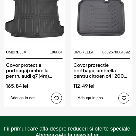
UMBRELLA
106064
UMBRELLA
8682578004592
Covor protectie
Covor protectie
portbagaj umbrella
portbagaj umbrella
pentru audi q7 (4m)
pentru citroen c4 i 2004-
(2015-)
2010
165.84 lei
112.49 lei
Adauga in cos
Adauga in cos
Fii primul care afla despre reduceri si oferte speciale
Aboneaza-te la newsletter