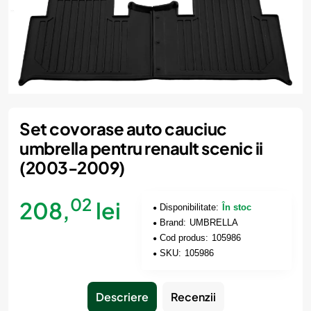
Set covorase auto cauciuc
umbrella pentru renault scenic ii
(2003-2009)
02
208,
lei
Disponibilitate:
În stoc
Brand:
UMBRELLA
Cod produs:
105986
SKU:
105986
Descriere
Recenzii