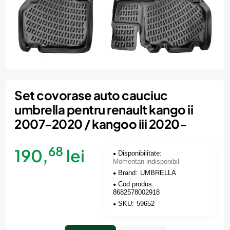
Momentan indisponibil
Set covorase auto cauciuc
umbrella pentru renault kango ii
2007-2020 / kangoo iii 2020-
68
190,
lei
Disponibilitate:
Momentan indisponibil
Brand:
UMBRELLA
Cod produs:
8682578002918
SKU:
59652