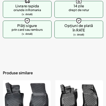
Livrare rapida
14 zile
oriunde in Romania
drept de retur
(v. detalii)
Plăți sigure
Opțiuni de plată
prin card sau ramburs
în RATE
(v. detalii)
(v. detalii)
Produse similare