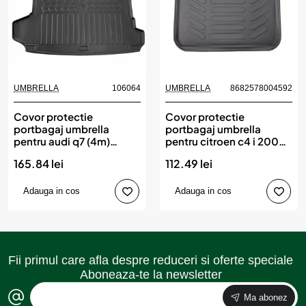
UMBRELLA
106064
UMBRELLA
8682578004592
Covor protectie
Covor protectie
portbagaj umbrella
portbagaj umbrella
pentru audi q7 (4m)
pentru citroen c4 i 2004-
(2015-)
2010
165.84 lei
112.49 lei
Adauga in cos
Adauga in cos
Fii primul care afla despre reduceri si oferte speciale
Aboneaza-te la newsletter
Ma abonez