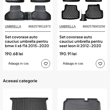
UMBRELLA
8682578011873
UMBRELLA
8682578003250
Set covorase auto
Set covorase auto
cauciuc umbrella pentru
cauciuc umbrella pentru
bmw ii x6 f16 2015-2020
seat leon iii 2012-2020
190.68 lei
190.91 lei
Adauga in cos
Adauga in cos
Aceeasi categorie