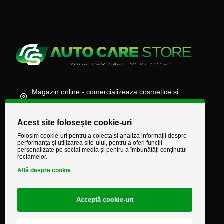
Magazin online - comercializeaza cosmetice si
accesorii auto, moto, atv, biciclete, camioane
(+40) 745 848 890
Acest site folosește cookie-uri
comenzi@autocarestore.ro
Folosim cookie-uri pentru a colecta si analiza informații despre
performanța și utilizarea site-ului, pentru a oferi funcții
personalizate pe social media și pentru a îmbunătăți conținutul
reclamelor.
Află despre cookie
Acceptă cookie-uri