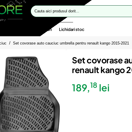
Cauta
aici
produsul
dorit...
te speciale
Oferte flash
Lichidari stoc
ciuc
Set covorase auto cauciuc umbrella pentru renault kango 2015-2021
Set covorase a
renault kango 
18
189,
lei