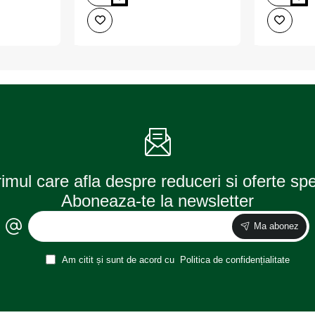
protectie
protectie
portbagaj
portbagaj
umbrella
umbrella
pentru
pentru
citroen
dacia
c5
duster
combi
4x4
(2008-
2022-
2017)
rimul care afla despre reduceri si oferte sp
Aboneaza-te la newsletter
Ma abonez
Am citit și sunt de acord cu
Politica de confidențialitate