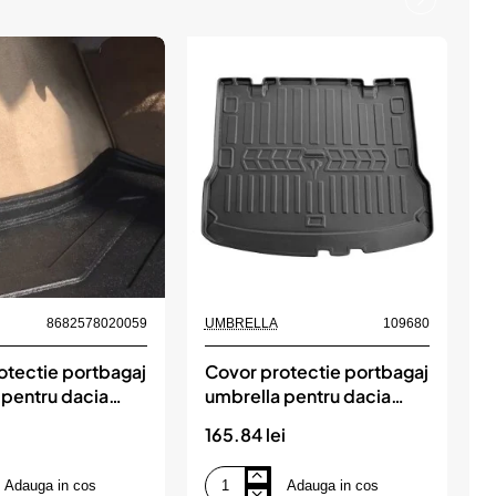
Nou
8682578020059
UMBRELLA
109680
otectie portbagaj
Covor protectie portbagaj
 pentru dacia
umbrella pentru dacia
u
x4 2022-
logan i mcv 5 locuri
165.84 lei
1
(20062012)
j
Adauga in cos
Adauga in cos
Covor
C