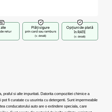
 zile
Plăți sigure
Opțiuni de plată
de retur
prin card sau ramburs
în RATE
(v. detalii)
(v. detalii)
raful si alte impuritati. Datorita compozitiei chimice a
si pot fi curatate cu usurinta cu detergenti. Sunt impermeabile
rtea conducatorului auto are o extindere speciala, care