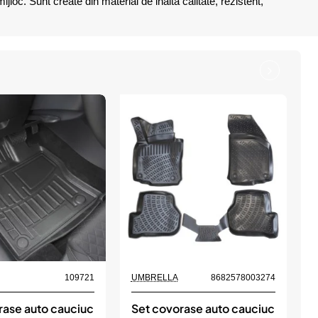
loc. Sunt create din material de inalta calitate, rezistent,
109721
UMBRELLA
8682578003274
rase auto cauciuc
Set covorase auto cauciuc