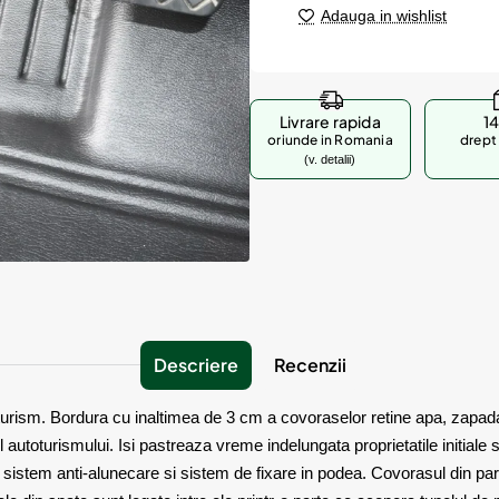
Adauga in wishlist
Livrare rapida
14
oriunde in Romania
drept 
(v. detalii)
Descriere
Recenzii
rism. Bordura cu inaltimea de 3 cm a covoraselor retine apa, zapada, p
 autoturismului. Isi pastreaza vreme indelungata proprietatile initiale 
cu sistem anti-alunecare si sistem de fixare in podea. Covorasul din pa