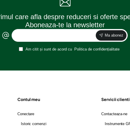
rimul care afla despre reduceri si oferte sp
Aboneaza-te la newsletter
Ma abonez
Am citit și sunt de acord cu
Politica de confidențialitate
Contul meu
Servicii clienti
Conectare
Contacteaza-ne
Istoric comenzi
Instrumente 