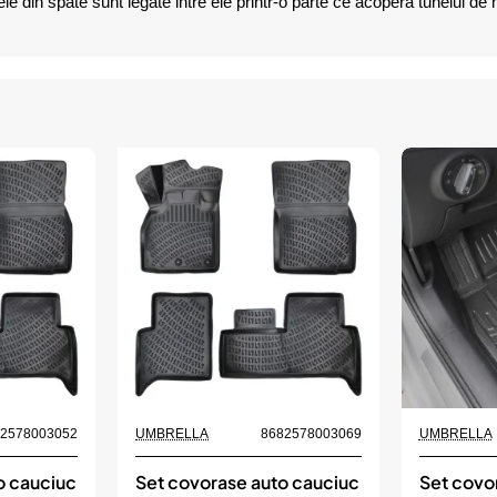
din spate sunt legate intre ele printr-o parte ce acopera tunelul de mij
82578003052
UMBRELLA
8682578003069
UMBRELLA
o cauciuc
Set covorase auto cauciuc
Set covo