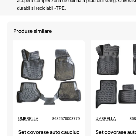
acopera complet zona de odihna a piciorului stang. Covorasele 
durabil si reciclabil -TPE.
Produse similare
UMBRELLA
8682578003779
UMBRELLA
86
Set covorase auto cauciuc
Set covorase aut