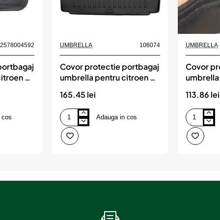
Nou
82578004592
UMBRELLA
106074
UMBRELLA
portbagaj
Covor protectie portbagaj
Covor pr
itroen c4
umbrella pentru citroen c5
umbrella
combi (2008-2017)
duster 4
165.45 lei
113.86 lei
 cos
Adauga in cos
Covor
Covor
protectie
protectie
portbagaj
portbagaj
umbrella
umbrella
pentru
pentru
citroen
dacia
c5
duster
combi
4x4
(2008-
2022-
2017)