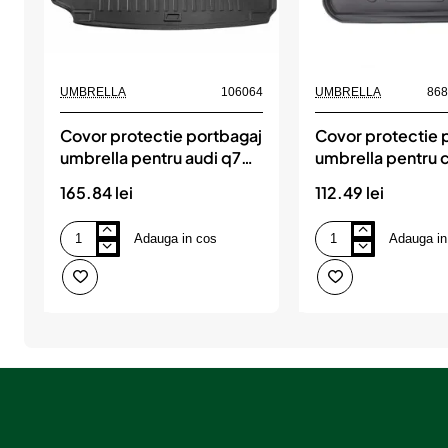
UMBRELLA
106064
UMBRELLA
86
Covor protectie portbagaj
Covor protectie 
umbrella pentru audi q7
umbrella pentru c
(4m) (2015-)
i 2004-2010
165.84 lei
112.49 lei
Adauga in cos
Adauga in
Covor
Covor
protectie
protectie
portbagaj
portbagaj
umbrella
umbrella
pentru
pentru
audi
citroen
q7
c4
(4m)
i
(2015-)
2004-
2010