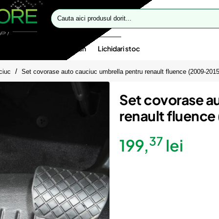
Cauta
aici
produsul
dorit...
te speciale
Oferte flash
Lichidari stoc
ciuc
Set covorase auto cauciuc umbrella pentru renault fluence (2009-2015
Set covorase a
renault fluenc
37
199,
lei