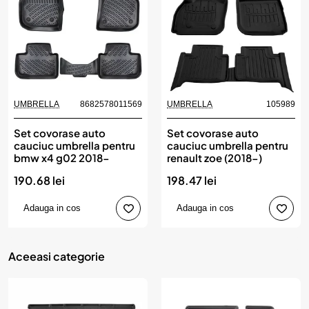
UMBRELLA
8682578011569
UMBRELLA
105989
Set covorase auto
Set covorase auto
cauciuc umbrella pentru
cauciuc umbrella pentru
bmw x4 g02 2018-
renault zoe (2018-)
190.68 lei
198.47 lei
Adauga in cos
Adauga in cos
Aceeasi categorie