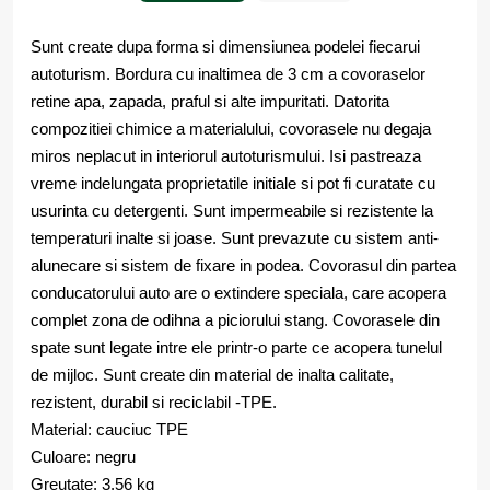
Sunt create dupa forma si dimensiunea podelei fiecarui
autoturism. Bordura cu inaltimea de 3 cm a covoraselor
retine apa, zapada, praful si alte impuritati. Datorita
compozitiei chimice a materialului, covorasele nu degaja
miros neplacut in interiorul autoturismului. Isi pastreaza
vreme indelungata proprietatile initiale si pot fi curatate cu
usurinta cu detergenti. Sunt impermeabile si rezistente la
temperaturi inalte si joase. Sunt prevazute cu sistem anti-
alunecare si sistem de fixare in podea. Covorasul din partea
conducatorului auto are o extindere speciala, care acopera
complet zona de odihna a piciorului stang. Covorasele din
spate sunt legate intre ele printr-o parte ce acopera tunelul
de mijloc. Sunt create din material de inalta calitate,
rezistent, durabil si reciclabil -TPE.
Material: cauciuc TPE
Culoare: negru
Greutate: 3.56 kg