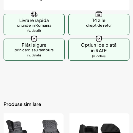
Livrare rapida
14 zile
oriunde in Romania
drept de retur
(v. detalii)
Plăți sigure
Opțiuni de plată
prin card sau ramburs
în RATE
(v. detalii)
(v. detalii)
Produse similare