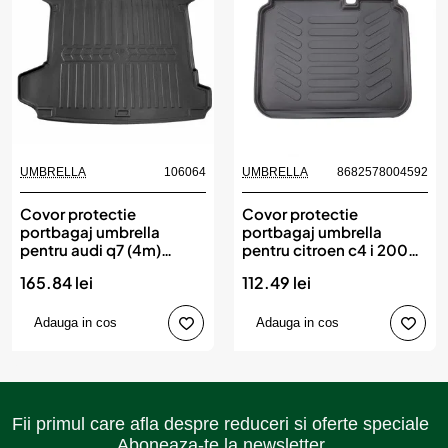
UMBRELLA
106064
UMBRELLA
8682578004592
Covor protectie
Covor protectie
portbagaj umbrella
portbagaj umbrella
pentru audi q7 (4m)
pentru citroen c4 i 2004-
(2015-)
2010
165.84 lei
112.49 lei
Adauga in cos
Adauga in cos
Fii primul care afla despre reduceri si oferte speciale
Aboneaza-te la newsletter