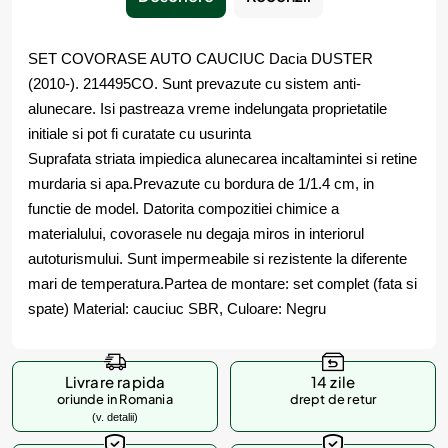
SET COVORASE AUTO CAUCIUC Dacia DUSTER
(2010-). 214495CO. Sunt prevazute cu sistem anti-
alunecare. Isi pastreaza vreme indelungata proprietatile
initiale si pot fi curatate cu usurinta
Suprafata striata impiedica alunecarea incaltamintei si retine
murdaria si apa.Prevazute cu bordura de 1/1.4 cm, in
functie de model. Datorita compozitiei chimice a
materialului, covorasele nu degaja miros in interiorul
autoturismului. Sunt impermeabile si rezistente la diferente
mari de temperatura.Partea de montare: set complet (fata si
spate) Material: cauciuc SBR, Culoare: Negru
Livrare rapida
14 zile
oriunde in Romania
drept de retur
(v. detalii)