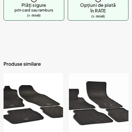
Plăți sigure
Opțiuni de plată
prin card sau ramburs
în RATE
(v. detalii)
(v. detalii)
Produse similare