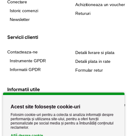
Conectare
Achizitioneaza un voucher
Istoric comenzi
Retururi
Newsletter
Servicii clienti
Contacteaza-ne
Detalii livrare si plata
Instrumente GPDR
Detalii plata in rate
Informatii GPDR
Formular retur
Informatii utile
Despre noi
Politica de confidențialitate
Acest site folosește cookie-uri
Stiri si noutati
Politica de retur
Folosim cookie-uri pentru a colecta si analiza informații despre
performanța și utilizarea site-ului, pentru a oferi funcții
Politica de cookie
Termeni si conditii
personalizate pe social media și pentru a îmbunătăți conținutul
reclamelor.
Află despre cookie