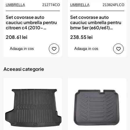
UMBRELLA
212774CO
UMBRELLA
213824FLCO
Set covorase auto
Set covorase auto
cauciuc umbrella pentru
cauciuc umbrella pentru
citroen c4 (2010-
bmw 5er (e60/e61)
2018).ds4 (2011-
(2004-2010)
208.61 lei
238.55 lei
2018).peugeot
308(2007-2013)
Adauga in cos
Adauga in cos
Aceeasi categorie