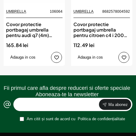
UMBRELLA
106064
UMBRELLA
8682578004592
Covor protectie
Covor protectie
portbagaj umbrella
portbagaj umbrella
pentru audi q7 (4m)
pentru citroen c4 i 2004-
(2015-)
2010
165.84 lei
112.49 lei
Adauga in cos
Adauga in cos
Fii primul care afla despre reduceri si oferte speciale
Aboneaza-te la newsletter
Ma abonez
Am citit și sunt de acord cu
Politica de confidențialitate