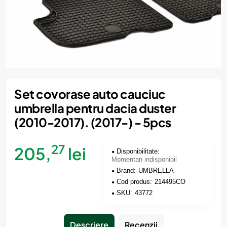
Momentan indisponibil
Set covorase auto cauciuc
umbrella pentru dacia duster
(2010-2017). (2017-) - 5pcs
27
205,
lei
Disponibilitate:
Momentan indisponibil
Brand:
UMBRELLA
Cod produs:
214495CO
SKU:
43772
Descriere
Recenzii