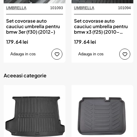
UMBRELLA
101093
UMBRELLA
101094
Set covorase auto
Set covorase auto
cauciuc umbrella pentru
cauciuc umbrella pentru
bmw 3er (f30) (2012-)
bmw x3 (f25) (2010-
2017)
179.64 lei
179.64 lei
Adauga in cos
Adauga in cos
Aceeasi categorie