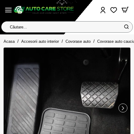
Căutare...
home
Acasa
Accesorii auto interior
Covorase auto
Covorase auto cauci