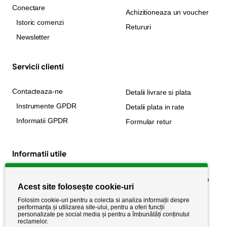
Conectare
Achizitioneaza un voucher
Istoric comenzi
Retururi
Newsletter
Servicii clienti
Contacteaza-ne
Detalii livrare si plata
Instrumente GPDR
Detalii plata in rate
Informatii GPDR
Formular retur
Informatii utile
Despre noi
Politica de confidențialitate
Acest site folosește cookie-uri
Stiri si noutati
Politica de retur
Folosim cookie-uri pentru a colecta si analiza informații despre
Politica de cookie
performanța și utilizarea site-ului, pentru a oferi funcții
Termeni si conditii
personalizate pe social media și pentru a îmbunătăți conținutul
reclamelor.