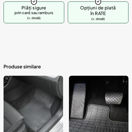
Plăți sigure
Opțiuni de plată
prin card sau ramburs
în RATE
(v. detalii)
(v. detalii)
Produse similare