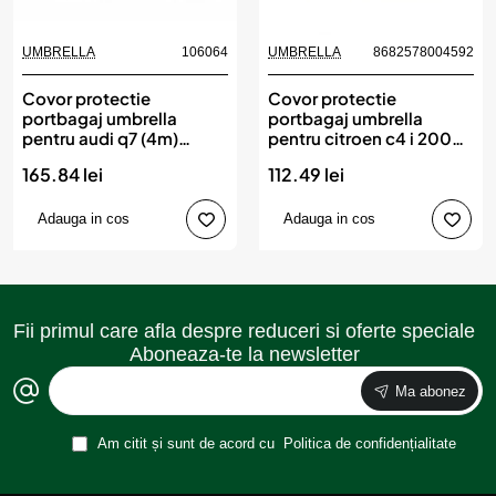
UMBRELLA
106064
UMBRELLA
8682578004592
Covor protectie
Covor protectie
portbagaj umbrella
portbagaj umbrella
pentru audi q7 (4m)
pentru citroen c4 i 2004-
(2015-)
2010
165.84 lei
112.49 lei
Adauga in cos
Adauga in cos
Fii primul care afla despre reduceri si oferte speciale
Aboneaza-te la newsletter
Ma abonez
Am citit și sunt de acord cu
Politica de confidențialitate