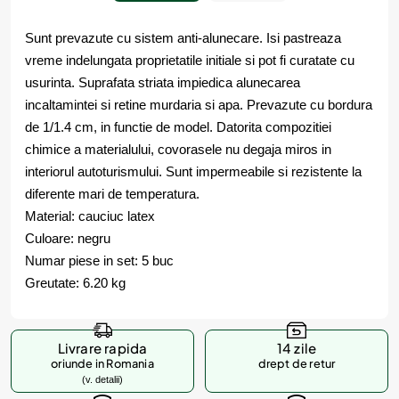
Sunt prevazute cu sistem anti-alunecare. Isi pastreaza
vreme indelungata proprietatile initiale si pot fi curatate cu
usurinta. Suprafata striata impiedica alunecarea
incaltamintei si retine murdaria si apa. Prevazute cu bordura
de 1/1.4 cm, in functie de model. Datorita compozitiei
chimice a materialului, covorasele nu degaja miros in
interiorul autoturismului. Sunt impermeabile si rezistente la
diferente mari de temperatura.
Material: cauciuc latex
Culoare: negru
Numar piese in set: 5 buc
Greutate: 6.20 kg
Livrare rapida
14 zile
oriunde in Romania
drept de retur
(v. detalii)