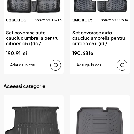
UMBRELLA
8682578011415
UMBRELLA
8682578000594
Set covorase auto
Set covorase auto
cauciuc umbrella pentru
cauciuc umbrella pentru
citroen c5 i (dc /
citroen c5 ii (rd /
de)2001-2007
td)2007-2017
190.91 lei
190.68 lei
Adauga in cos
Adauga in cos
Aceeasi categorie