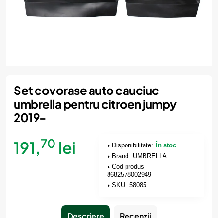
Nou
Set covorase auto cauciuc
umbrella pentru citroen jumpy
2019-
70
191,
lei
Disponibilitate:
În stoc
Brand:
UMBRELLA
Cod produs:
8682578002949
SKU:
58085
Descriere
Recenzii