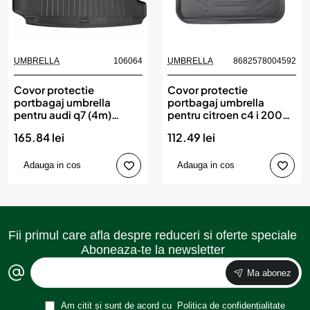
UMBRELLA
106064
UMBRELLA
8682578004592
Covor protectie
Covor protectie
portbagaj umbrella
portbagaj umbrella
pentru audi q7 (4m)
pentru citroen c4 i 2004-
(2015-)
2010
165.84 lei
112.49 lei
Adauga in cos
Adauga in cos
Fii primul care afla despre reduceri si oferte speciale
Aboneaza-te la newsletter
Ma abonez
Am citit și sunt de acord cu
Politica de confidențialitate