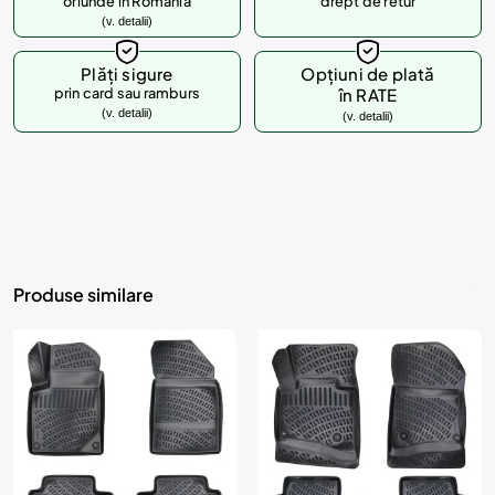
oriunde in Romania
drept de retur
(v. detalii)
Plăți sigure
Opțiuni de plată
prin card sau ramburs
în RATE
(v. detalii)
(v. detalii)
Produse similare