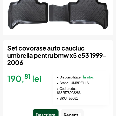
Set covorase auto cauciuc
umbrella pentru bmw x5 e53 1999-
2006
81
190,
lei
Disponibilitate:
În stoc
Brand:
UMBRELLA
Cod produs:
8682578008286
SKU:
58061
Descriere
Recenzii