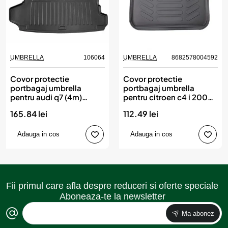
UMBRELLA
106064
UMBRELLA
8682578004592
Covor protectie
Covor protectie
portbagaj umbrella
portbagaj umbrella
pentru audi q7 (4m)
pentru citroen c4 i 2004-
(2015-)
2010
165.84 lei
112.49 lei
Adauga in cos
Adauga in cos
Fii primul care afla despre reduceri si oferte speciale
Aboneaza-te la newsletter
Ma abonez