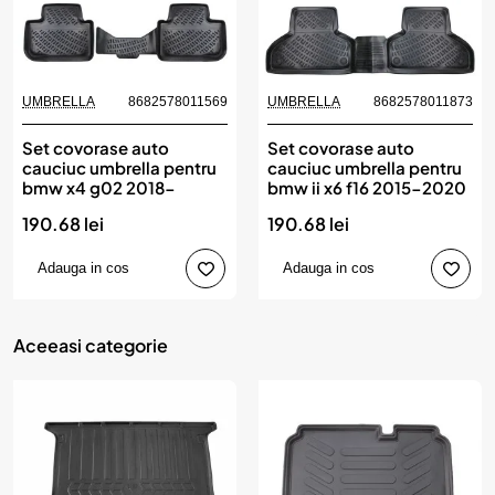
UMBRELLA
8682578011569
UMBRELLA
8682578011873
Set covorase auto
Set covorase auto
cauciuc umbrella pentru
cauciuc umbrella pentru
bmw x4 g02 2018-
bmw ii x6 f16 2015-2020
190.68 lei
190.68 lei
Adauga in cos
Adauga in cos
Aceeasi categorie